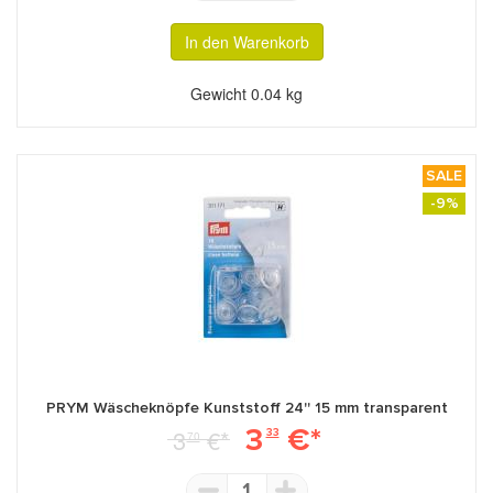
In den Warenkorb
Gewicht
0.04 kg
SALE
-9%
PRYM Wäscheknöpfe Kunststoff 24'' 15 mm transparent
3
€*
3
€*
33
70
1