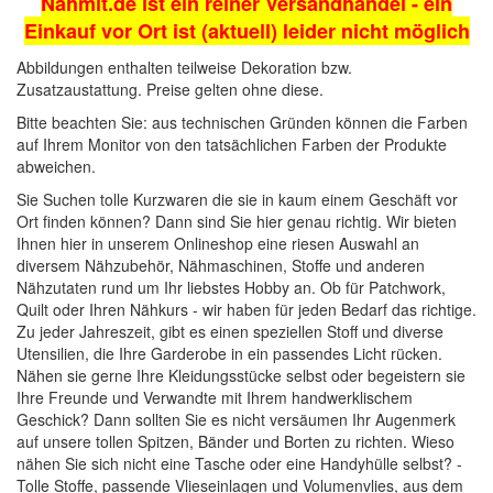
Nähmit.de ist ein reiner Versandhandel - ein
Einkauf vor Ort ist (aktuell) leider nicht möglich
Abbildungen enthalten teilweise Dekoration bzw.
Zusatzaustattung. Preise gelten ohne diese.
Bitte beachten Sie: aus technischen Gründen können die Farben
auf Ihrem Monitor von den tatsächlichen Farben der Produkte
abweichen.
Sie Suchen tolle Kurzwaren die sie in kaum einem Geschäft vor
Ort finden können? Dann sind Sie hier genau richtig. Wir bieten
Ihnen hier in unserem Onlineshop eine riesen Auswahl an
diversem Nähzubehör,
Nähmaschinen
, Stoffe und anderen
Nähzutaten rund um Ihr liebstes Hobby an. Ob für Patchwork,
Quilt oder Ihren Nähkurs - wir haben für jeden Bedarf das richtige.
Zu jeder Jahreszeit, gibt es einen speziellen Stoff und diverse
Utensilien, die Ihre Garderobe in ein passendes Licht rücken.
Nähen sie gerne Ihre Kleidungsstücke selbst oder begeistern sie
Ihre Freunde und Verwandte mit Ihrem handwerklischem
Geschick? Dann sollten Sie es nicht versäumen Ihr Augenmerk
auf unsere tollen
Spitzen, Bänder und Borten
zu richten. Wieso
nähen Sie sich nicht eine Tasche oder eine Handyhülle selbst? -
Tolle
Stoffe
, passende
Vlieseinlagen
und
Volumenvlies
, aus dem