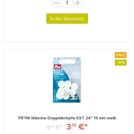
1
In den Warenkorb
SALE
-9%
PRYM Wäsche-Doppelknöpfe KST 24'' 15 mm weiß
3
€*
4
€*
69
10