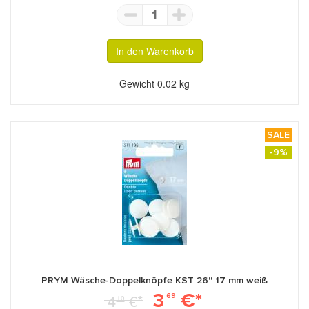
1
In den Warenkorb
Gewicht
0.02 kg
SALE
-9%
PRYM Wäsche-Doppelknöpfe KST 26'' 17 mm weiß
3
€*
4
€*
69
10