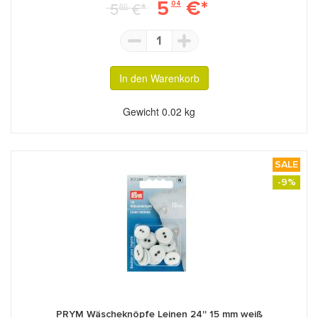
5
€*
5
€*
04
60
1
In den Warenkorb
Gewicht
0.02 kg
SALE
-9%
PRYM Wäscheknöpfe Leinen 24'' 15 mm weiß