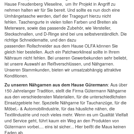
Hause Freudenberg Vlieseline, um Ihr Projekt in Angriff zu
nehmen halten wir für Sie bereit. Und sollte es nun doch eine
Umhängetasche werden, darf der Tragegurt hierzu nicht
fehlen.
Taschengurte
in vielen tollen Farben und Breiten als
Meterware, sowie das passende Zubehör, wie
Versteller,
Steckschnallen, und D-Ringe
sind bei uns selbstverständlich. Die
richtige
Schneidematte
, und den dazu
passenden
Rollschneider
aus dem Hause
OLFA
können Sie
gleich hier bestellen. Auch ein
Patchworklineal
sollte in Ihrem
Nähraum nicht fehlen. Bei unseren Gewerbekunden sehr beliebt,
ist unsere Auswahl an
Reißverschlüssen
, und
Nähgarnen
.
Unseren Stammkunden, bieten wir umsatzabhängig attraktive
Konditionen.
Zu unseren Nähgarnen aus dem Hause Gütermann
: Aus über
150 Jahrelanger Tradition, stellt die Firma Gütermann Nähgarne
aus den verschiedensten Materialien, für die unterschiedlichsten
Einsatzgebiete her. Spezielle Nähgarne für Tauchanzüge, für die
Möbel,- & Automobilindustrie, für das häusliche nähen, die
Textilindustrie und noch vieles mehr. Wenn es um Qualität Vielfalt
und Service geht, führt kaum ein Weg an den Produkten von
Gütermann vorbei.... eins ist sicher... Hier beißt die Maus keinen
Faden ab.