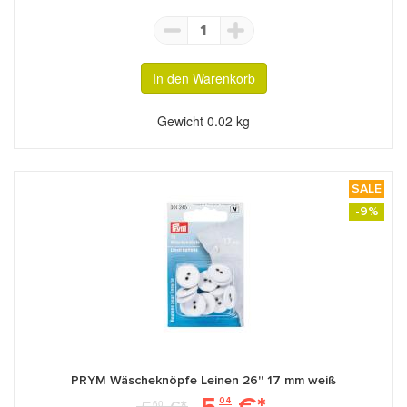
1
In den Warenkorb
Gewicht
0.02 kg
SALE
-9%
PRYM Wäscheknöpfe Leinen 26'' 17 mm weiß
5
€*
5
€*
04
60