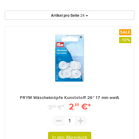
Artikel pro Seite
24
SALE
-10%
PRYM Wäscheknöpfe Kunststoff 26'' 17 mm weiß
2
€*
3
€*
88
20
1
In den Warenkorb