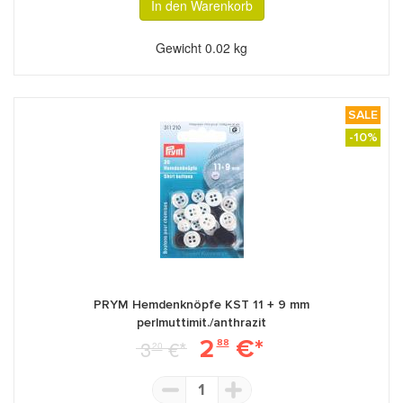
In den Warenkorb
Gewicht
0.02 kg
SALE
-10%
PRYM Hemdenknöpfe KST 11 + 9 mm
perlmuttimit./anthrazit
2
€*
3
€*
88
20
1