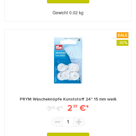
Gewicht
0.02 kg
SALE
-10%
PRYM Wäscheknöpfe Kunststoff 24'' 15 mm weiß
2
€*
3
€*
88
20
1