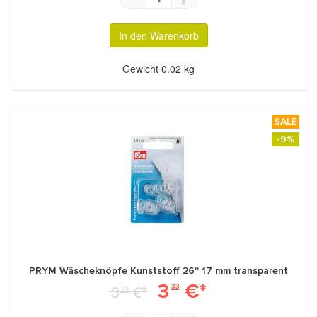
In den Warenkorb
Gewicht
0.02 kg
SALE
-9%
PRYM Wäscheknöpfe Kunststoff 26'' 17 mm transparent
3
€*
3
€*
33
70