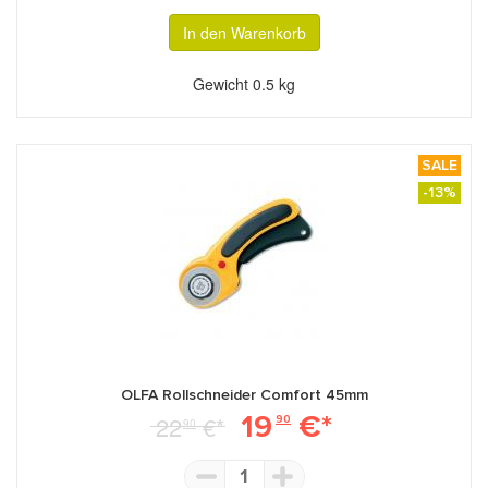
In den Warenkorb
Gewicht
0.5 kg
SALE
-13%
OLFA Rollschneider Comfort 45mm
19
€*
22
€*
90
90
1