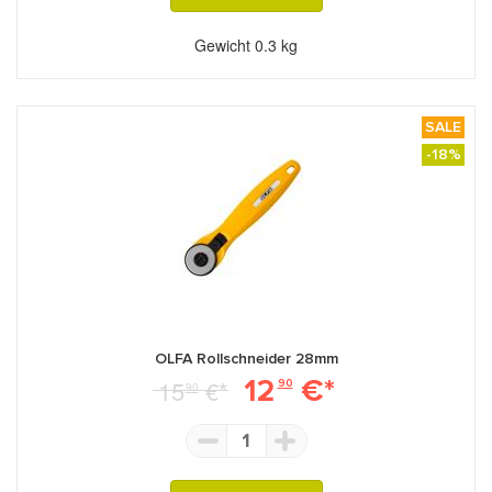
Gewicht
0.3 kg
SALE
-18%
OLFA Rollschneider 28mm
12
€*
15
€*
90
90
1