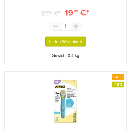
19
€*
27
€*
90
50
1
In den Warenkorb
Gewicht
0.4 kg
SALE
-18%