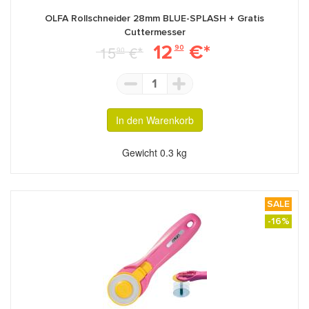
OLFA Rollschneider 28mm BLUE-SPLASH + Gratis
Cuttermesser
12
€*
15
€*
90
90
1
In den Warenkorb
Gewicht
0.3 kg
SALE
-16%