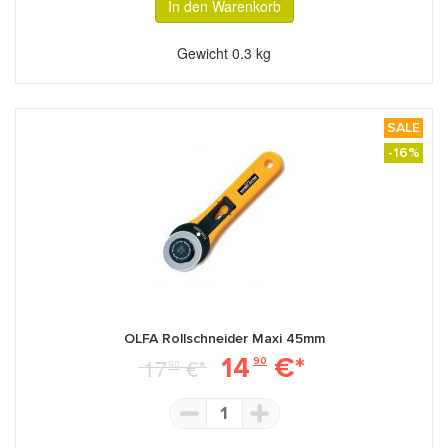
In den Warenkorb
Gewicht
0.3 kg
SALE
-16%
OLFA Rollschneider Maxi 45mm
14
€*
17
€*
90
90
1