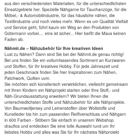
aus den verschiedensten Materialien, für die unterschiedlichsten
Einsatzgebiete her. Spezielle Nähgarne für Tauchanzüge, für die
Möbel,- & Automobilindustrie, für das häusliche nähen, die
Textilindustrie und noch vieles mehr. Wenn es um Qualität Vielfalt
und Service geht, führt kaum ein Weg an den Produkten von
Gütermann vorbei.... eins ist sicher... Hier beißt die Maus keinen
Faden ab.
Nähmit.de – Nähzubehör für Ihre kreativen Ideen
Lust zu Nähen? Dann sind Sie bei der
Nähmit.de
genau richtig!
Bei uns finden Sie ein vollumfassendes Sortiment an Kurzwaren
und Stoffen, für Ihr kreatives Hobby. Für jede Jahreszeit und
jeden Geschmack finden Sie hier Inspirationen zum Nähen,
Patchwork, Quilten uvm.
Sie möchten sich künstlerisch verwirklichen, vielleicht gemeinsam
mit Ihren Kindern ein Nähprojekt starten oder Ihre Stoff,- und
Näh-Grundausstattung erweitern? Wir bieten Ihnen die
unterschiedlichsten Stoffe und Nähzubehör für alle Nähprojekte.
Von Baumwolljersey und Leinenstoffen über Wollstoffe und
Kunstleder bis hin zum passenden Reißverschluss und Nähgarn
in 600 Farben - Stöbern Sie einfach in unserem Webshop
drauflos und entdecken Sie eine tolle Auswahl rund um Ihr
liebstes Hobby und alles was Sie für Ihr nächstes Nähprojekt