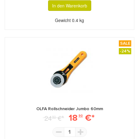
In den Warenkorb
Gewicht
0.4 kg
SALE
-24%
OLFA Rollschneider Jumbo 60mm
18
€*
24
€*
90
90
1