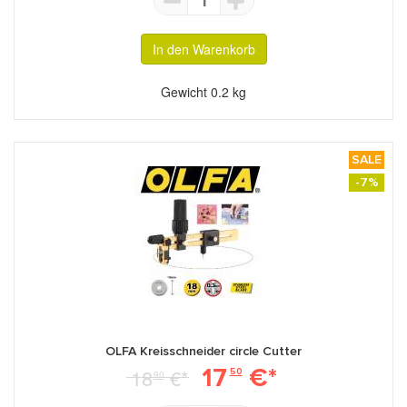
1
In den Warenkorb
Gewicht
0.2 kg
SALE
-7%
OLFA Kreisschneider circle Cutter
17
€*
18
€*
50
90