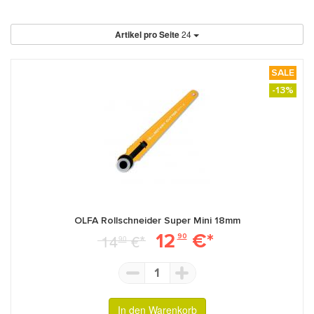
Artikel pro Seite
24
SALE
-13%
OLFA Rollschneider Super Mini 18mm
12
€*
14
€*
90
90
1
In den Warenkorb