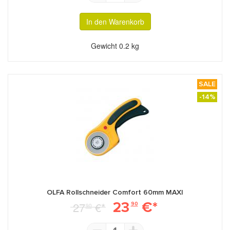
In den Warenkorb
Gewicht
0.2 kg
SALE
-14%
OLFA Rollschneider Comfort 60mm MAXI
23
€*
27
€*
90
90