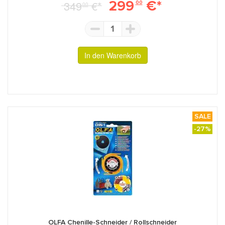
299
€*
349
€*
00
00
1
In den Warenkorb
SALE
-27%
OLFA Chenille-Schneider / Rollschneider