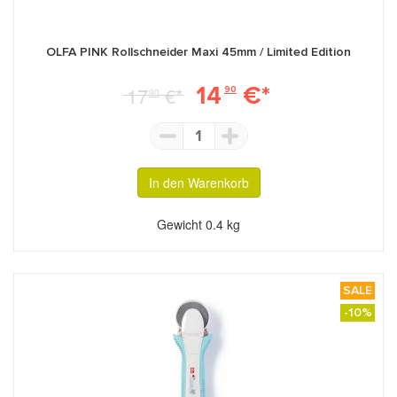
OLFA PINK Rollschneider Maxi 45mm / Limited Edition
14
€*
17
€*
90
90
1
In den Warenkorb
Gewicht
0.4 kg
SALE
-10%