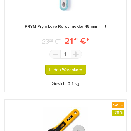
PRYM Prym Love Rollschneider 45 mm mint
21
€*
23
€*
24
60
1
In den Warenkorb
Gewicht
0.1 kg
SALE
-38%