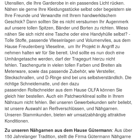
Utensilien, die Ihre Garderobe in ein passendes Licht rücken.
Nähen sie gerne Ihre Kleidungsstücke selbst oder begeistern sie
Ihre Freunde und Verwandte mit Ihrem handwerklischem
Geschick? Dann sollten Sie es nicht versäumen Ihr Augenmerk
auf unsere tollen
Spitzen, Bänder und Borten
zu richten. Wieso
nähen Sie sich nicht eine Tasche oder eine Handyhülle selbst? -
Tolle
Stoffe
, passende
Vlieseinlagen
und
Volumenvlies
, aus dem
Hause Freudenberg Vlieseline, um Ihr Projekt in Angriff zu
nehmen halten wir für Sie bereit. Und sollte es nun doch eine
Umhängetasche werden, darf der Tragegurt hierzu nicht
fehlen.
Taschengurte
in vielen tollen Farben und Breiten als
Meterware, sowie das passende Zubehör, wie
Versteller,
Steckschnallen, und D-Ringe
sind bei uns selbstverständlich. Die
richtige
Schneidematte
, und den dazu
passenden
Rollschneider
aus dem Hause
OLFA
können Sie
gleich hier bestellen. Auch ein
Patchworklineal
sollte in Ihrem
Nähraum nicht fehlen. Bei unseren Gewerbekunden sehr beliebt,
ist unsere Auswahl an
Reißverschlüssen
, und
Nähgarnen
.
Unseren Stammkunden, bieten wir umsatzabhängig attraktive
Konditionen.
Zu unseren Nähgarnen aus dem Hause Gütermann
: Aus über
150 Jahrelanger Tradition, stellt die Firma Gütermann Nähgarne