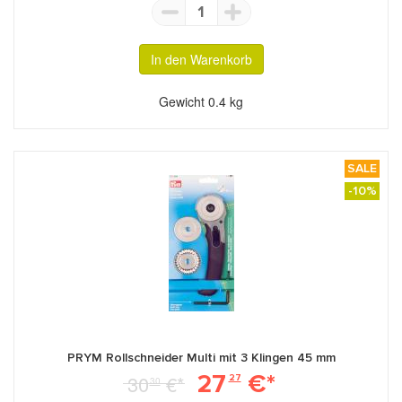
1
In den Warenkorb
Gewicht
0.4 kg
SALE
-10%
PRYM Rollschneider Multi mit 3 Klingen 45 mm
27
€*
30
€*
27
30