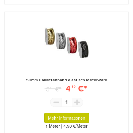
50mm Paillettenband elastisch Meterware
4
€*
5
€*
90
50
1
Mehr Informationen
1 Meter | 4,90 €/Meter