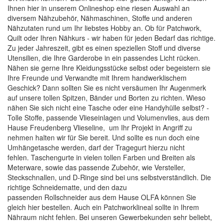
Ihnen hier in unserem Onlineshop eine riesen Auswahl an
diversem Nähzubehör,
Nähmaschinen
, Stoffe und anderen
Nähzutaten rund um Ihr liebstes Hobby an. Ob für Patchwork,
Quilt oder Ihren Nähkurs - wir haben für jeden Bedarf das richtige.
Zu jeder Jahreszeit, gibt es einen speziellen Stoff und diverse
Utensilien, die Ihre Garderobe in ein passendes Licht rücken.
Nähen sie gerne Ihre Kleidungsstücke selbst oder begeistern sie
Ihre Freunde und Verwandte mit Ihrem handwerklischem
Geschick? Dann sollten Sie es nicht versäumen Ihr Augenmerk
auf unsere tollen
Spitzen, Bänder und Borten
zu richten. Wieso
nähen Sie sich nicht eine Tasche oder eine Handyhülle selbst? -
Tolle
Stoffe
, passende
Vlieseinlagen
und
Volumenvlies
, aus dem
Hause Freudenberg Vlieseline, um Ihr Projekt in Angriff zu
nehmen halten wir für Sie bereit. Und sollte es nun doch eine
Umhängetasche werden, darf der Tragegurt hierzu nicht
fehlen.
Taschengurte
in vielen tollen Farben und Breiten als
Meterware, sowie das passende Zubehör, wie
Versteller,
Steckschnallen, und D-Ringe
sind bei uns selbstverständlich. Die
richtige
Schneidematte
, und den dazu
passenden
Rollschneider
aus dem Hause
OLFA
können Sie
gleich hier bestellen. Auch ein
Patchworklineal
sollte in Ihrem
Nähraum nicht fehlen. Bei unseren Gewerbekunden sehr beliebt,