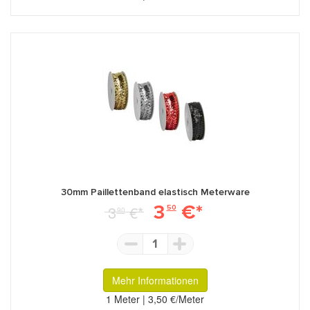
30mm Paillettenband elastisch Meterware
3
€*
3
€*
50
90
1
Mehr Informationen
1 Meter | 3,50 €/Meter