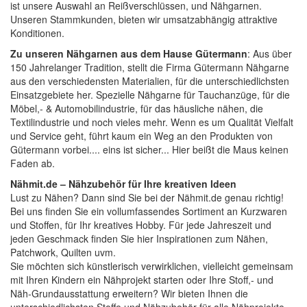
ist unsere Auswahl an
Reißverschlüssen
, und
Nähgarnen
.
Unseren Stammkunden, bieten wir umsatzabhängig attraktive
Konditionen.
Zu unseren Nähgarnen aus dem Hause Gütermann
: Aus über
150 Jahrelanger Tradition, stellt die Firma Gütermann Nähgarne
aus den verschiedensten Materialien, für die unterschiedlichsten
Einsatzgebiete her. Spezielle Nähgarne für Tauchanzüge, für die
Möbel,- & Automobilindustrie, für das häusliche nähen, die
Textilindustrie und noch vieles mehr. Wenn es um Qualität Vielfalt
und Service geht, führt kaum ein Weg an den Produkten von
Gütermann vorbei.... eins ist sicher... Hier beißt die Maus keinen
Faden ab.
Nähmit.de – Nähzubehör für Ihre kreativen Ideen
Lust zu Nähen? Dann sind Sie bei der
Nähmit.de
genau richtig!
Bei uns finden Sie ein vollumfassendes Sortiment an Kurzwaren
und Stoffen, für Ihr kreatives Hobby. Für jede Jahreszeit und
jeden Geschmack finden Sie hier Inspirationen zum Nähen,
Patchwork, Quilten uvm.
Sie möchten sich künstlerisch verwirklichen, vielleicht gemeinsam
mit Ihren Kindern ein Nähprojekt starten oder Ihre Stoff,- und
Näh-Grundausstattung erweitern? Wir bieten Ihnen die