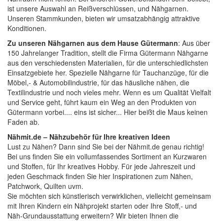
ist unsere Auswahl an
Reißverschlüssen
, und
Nähgarnen
.
Unseren Stammkunden, bieten wir umsatzabhängig attraktive
Konditionen.
Zu unseren Nähgarnen aus dem Hause Gütermann
: Aus über
150 Jahrelanger Tradition, stellt die Firma Gütermann Nähgarne
aus den verschiedensten Materialien, für die unterschiedlichsten
Einsatzgebiete her. Spezielle Nähgarne für Tauchanzüge, für die
Möbel,- & Automobilindustrie, für das häusliche nähen, die
Textilindustrie und noch vieles mehr. Wenn es um Qualität Vielfalt
und Service geht, führt kaum ein Weg an den Produkten von
Gütermann vorbei.... eins ist sicher... Hier beißt die Maus keinen
Faden ab.
Nähmit.de – Nähzubehör für Ihre kreativen Ideen
Lust zu Nähen? Dann sind Sie bei der
Nähmit.de
genau richtig!
Bei uns finden Sie ein vollumfassendes Sortiment an Kurzwaren
und Stoffen, für Ihr kreatives Hobby. Für jede Jahreszeit und
jeden Geschmack finden Sie hier Inspirationen zum Nähen,
Patchwork, Quilten uvm.
Sie möchten sich künstlerisch verwirklichen, vielleicht gemeinsam
mit Ihren Kindern ein Nähprojekt starten oder Ihre Stoff,- und
Näh-Grundausstattung erweitern? Wir bieten Ihnen die