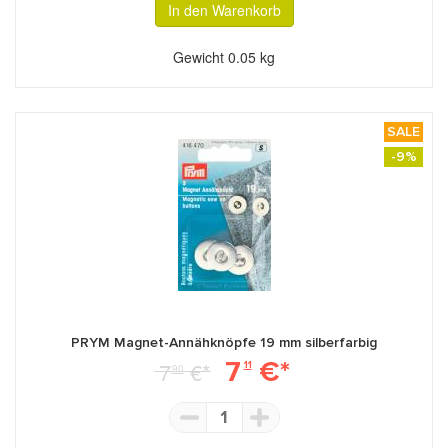
In den Warenkorb
Gewicht
0.05 kg
SALE
-9%
PRYM Magnet-Annähknöpfe 19 mm silberfarbig
7
€*
7
€*
11
90
1