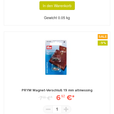
In den Warenkorb
Gewicht
0.05 kg
SALE
-9%
PRYM Magnet-Verschluß 19 mm altmessing
6
€*
7
€*
57
30
1