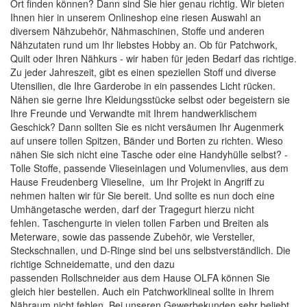
Ort finden können? Dann sind Sie hier genau richtig. Wir bieten
Ihnen hier in unserem Onlineshop eine riesen Auswahl an
diversem Nähzubehör,
Nähmaschinen
, Stoffe und anderen
Nähzutaten rund um Ihr liebstes Hobby an. Ob für Patchwork,
Quilt oder Ihren Nähkurs - wir haben für jeden Bedarf das richtige.
Zu jeder Jahreszeit, gibt es einen speziellen Stoff und diverse
Utensilien, die Ihre Garderobe in ein passendes Licht rücken.
Nähen sie gerne Ihre Kleidungsstücke selbst oder begeistern sie
Ihre Freunde und Verwandte mit Ihrem handwerklischem
Geschick? Dann sollten Sie es nicht versäumen Ihr Augenmerk
auf unsere tollen
Spitzen, Bänder und Borten
zu richten. Wieso
nähen Sie sich nicht eine Tasche oder eine Handyhülle selbst? -
Tolle
Stoffe
, passende
Vlieseinlagen
und
Volumenvlies
, aus dem
Hause Freudenberg Vlieseline, um Ihr Projekt in Angriff zu
nehmen halten wir für Sie bereit. Und sollte es nun doch eine
Umhängetasche werden, darf der Tragegurt hierzu nicht
fehlen.
Taschengurte
in vielen tollen Farben und Breiten als
Meterware, sowie das passende Zubehör, wie
Versteller,
Steckschnallen, und D-Ringe
sind bei uns selbstverständlich. Die
richtige
Schneidematte
, und den dazu
passenden
Rollschneider
aus dem Hause
OLFA
können Sie
gleich hier bestellen. Auch ein
Patchworklineal
sollte in Ihrem
Nähraum nicht fehlen. Bei unseren Gewerbekunden sehr beliebt,