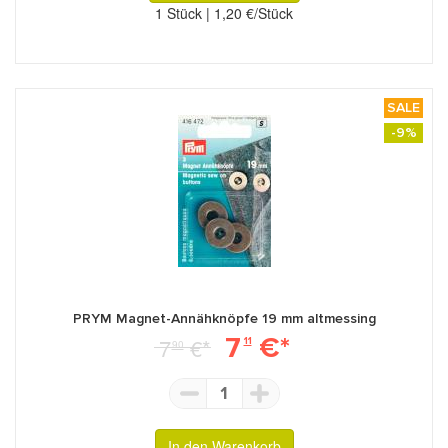
1 Stück | 1,20 €/Stück
SALE
-9%
PRYM Magnet-Annähknöpfe 19 mm altmessing
7
€*
7
€*
11
90
1
In den Warenkorb