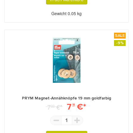
Gewicht
0.05 kg
SALE
-9%
PRYM Magnet-Annähknöpfe 19 mm goldfarbig
7
€*
7
€*
11
90
1