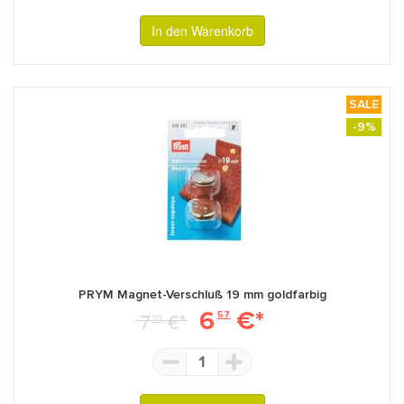
In den Warenkorb
SALE
-9%
PRYM Magnet-Verschluß 19 mm goldfarbig
6
€*
7
€*
57
30
1