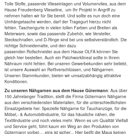
Tolle
Stoffe
, passende
Vlieseinlagen
und
Volumenvlies
, aus dem
Hause Freudenberg Vlieseline, um Ihr Projekt in Angriff zu
nehmen halten wir für Sie bereit. Und sollte es nun doch eine
Umhängetasche werden, darf der Tragegurt hierzu nicht
fehlen.
Taschengurte
in vielen tollen Farben und Breiten als
Meterware, sowie das passende Zubehör, wie
Versteller,
Steckschnallen, und D-Ringe
sind bei uns selbstverständlich. Die
richtige
Schneidematte
, und den dazu
passenden
Rollschneider
aus dem Hause
OLFA
können Sie
gleich hier bestellen. Auch ein
Patchworklineal
sollte in Ihrem
Nähraum nicht fehlen. Bei unseren Gewerbekunden sehr beliebt,
ist unsere Auswahl an
Reißverschlüssen
, und
Nähgarnen
.
Unseren Stammkunden, bieten wir umsatzabhängig attraktive
Konditionen.
Zu unseren Nähgarnen aus dem Hause Gütermann
: Aus über
150 Jahrelanger Tradition, stellt die Firma Gütermann Nähgarne
aus den verschiedensten Materialien, für die unterschiedlichsten
Einsatzgebiete her. Spezielle Nähgarne für Tauchanzüge, für die
Möbel,- & Automobilindustrie, für das häusliche nähen, die
Textilindustrie und noch vieles mehr. Wenn es um Qualität Vielfalt
und Service geht, führt kaum ein Weg an den Produkten von
Gütermann vorbei.... eins ist sicher... Hier beißt die Maus keinen