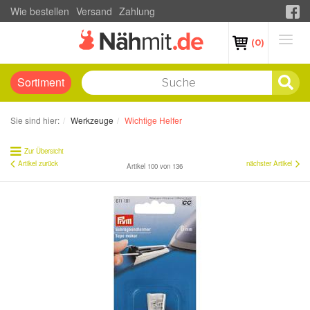
Wie bestellen
Versand
Zahlung
(0)
Sortiment
Sie sind hier:
Werkzeuge
Wichtige Helfer
Zur Übersicht
Artikel zurück
nächster Artikel
Artikel 100 von 136