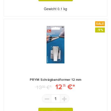
Gewicht
0.1 kg
SALE
-9%
PRYM Schrägbandformer 12 mm
12
€*
13
€*
15
50
1