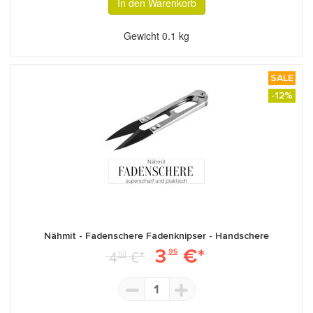
In den Warenkorb
Gewicht
0.1 kg
SALE
-12%
Nähmit - Fadenschere Fadenknipser - Handschere
3
€*
4
€*
95
50
1