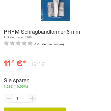
PRYM Schrägbandformer 6 mm
Artikelnummer: 6166
(0 Kundenmeinungen)
11
€*
61
12
€*
90
Sie sparen
1,29€
(10.00%)