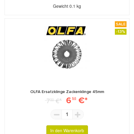
Gewicht
0.1 kg
SALE
-13%
OLFA Ersatzklinge Zackenklinge 45mm
6
€*
7
€*
50
50
1
In den Warenkorb