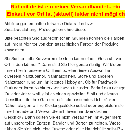
Nähmit.de ist ein reiner Versandhandel - ein
Einkauf vor Ort ist (aktuell) leider nicht möglich
Abbildungen enthalten teilweise Dekoration bzw.
Zusatzaustattung. Preise gelten ohne diese.
Bitte beachten Sie: aus technischen Gründen können die Farben
auf Ihrem Monitor von den tatsächlichen Farben der Produkte
abweichen.
Sie Suchen tolle Kurzwaren die sie in kaum einem Geschäft vor
Ort finden können? Dann sind Sie hier genau richtig. Wir bieten
Ihnen hier in unserem Onlineshop eine riesen Auswahl an
diversem Nähzubehör,
Nähmaschinen
, Stoffe und anderen
Nähzutaten rund um Ihr liebstes Hobby an. Ob für Patchwork,
Quilt oder Ihren Nähkurs - wir haben für jeden Bedarf das richtige.
Zu jeder Jahreszeit, gibt es einen speziellen Stoff und diverse
Utensilien, die Ihre Garderobe in ein passendes Licht rücken.
Nähen sie gerne Ihre Kleidungsstücke selbst oder begeistern sie
Ihre Freunde und Verwandte mit Ihrem handwerklischem
Geschick? Dann sollten Sie es nicht versäumen Ihr Augenmerk
auf unsere tollen
Spitzen, Bänder und Borten
zu richten. Wieso
nähen Sie sich nicht eine Tasche oder eine Handyhülle selbst? -