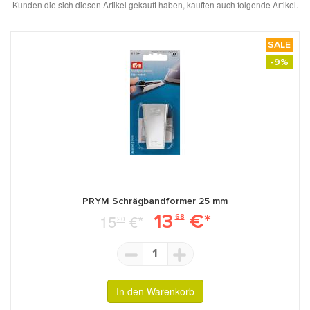
Kunden die sich diesen Artikel gekauft haben, kauften auch folgende Artikel.
SALE
-9%
PRYM Schrägbandformer 25 mm
13
€*
15
€*
68
20
1
In den Warenkorb