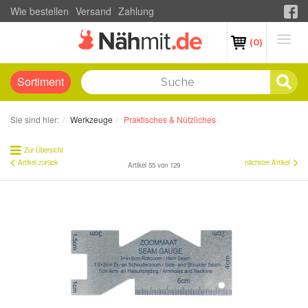
Wie bestellen
Versand
Zahlung
(0)
Sortiment
Sie sind hier:
Werkzeuge
Praktisches & Nützliches
Zur Übersicht
Artikel zurück
nächster Artikel
Artikel 55 von 129