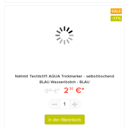
SALE
-17%
Nähmit Textilstift AQUA Trickmarker - selbstlöschend
BLAU Wasserlöslich - BLAU
2
€*
3
€*
90
50
1
In den Warenkorb