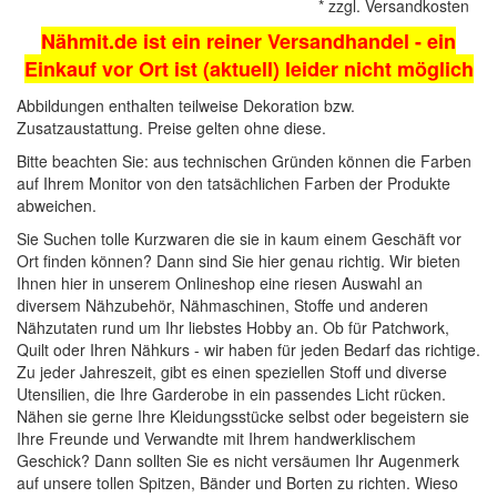
*
zzgl.
Versandkosten
Nähmit.de ist ein reiner Versandhandel - ein
Einkauf vor Ort ist (aktuell) leider nicht möglich
Abbildungen enthalten teilweise Dekoration bzw.
Zusatzaustattung. Preise gelten ohne diese.
Bitte beachten Sie: aus technischen Gründen können die Farben
auf Ihrem Monitor von den tatsächlichen Farben der Produkte
abweichen.
Sie Suchen tolle Kurzwaren die sie in kaum einem Geschäft vor
Ort finden können? Dann sind Sie hier genau richtig. Wir bieten
Ihnen hier in unserem Onlineshop eine riesen Auswahl an
diversem Nähzubehör,
Nähmaschinen
, Stoffe und anderen
Nähzutaten rund um Ihr liebstes Hobby an. Ob für Patchwork,
Quilt oder Ihren Nähkurs - wir haben für jeden Bedarf das richtige.
Zu jeder Jahreszeit, gibt es einen speziellen Stoff und diverse
Utensilien, die Ihre Garderobe in ein passendes Licht rücken.
Nähen sie gerne Ihre Kleidungsstücke selbst oder begeistern sie
Ihre Freunde und Verwandte mit Ihrem handwerklischem
Geschick? Dann sollten Sie es nicht versäumen Ihr Augenmerk
auf unsere tollen
Spitzen, Bänder und Borten
zu richten. Wieso