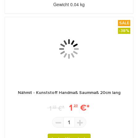
Gewicht
0.04 kg
SALE
-38%
Nähmit - Kunststoff Handmaß Saummaß 20cm lang
1
€*
1
€*
20
95
1