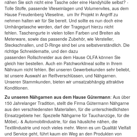
nähen Sie sich nicht eine Tasche oder eine Handyhülle selbst? -
Tolle
Stoffe
, passende
Vlieseinlagen
und
Volumenvlies
, aus dem
Hause Freudenberg Vlieseline, um Ihr Projekt in Angriff zu
nehmen halten wir für Sie bereit. Und sollte es nun doch eine
Umhängetasche werden, darf der Tragegurt hierzu nicht
fehlen.
Taschengurte
in vielen tollen Farben und Breiten als
Meterware, sowie das passende Zubehör, wie
Versteller,
Steckschnallen, und D-Ringe
sind bei uns selbstverständlich. Die
richtige
Schneidematte
, und den dazu
passenden
Rollschneider
aus dem Hause
OLFA
können Sie
gleich hier bestellen. Auch ein
Patchworklineal
sollte in Ihrem
Nähraum nicht fehlen. Bei unseren Gewerbekunden sehr beliebt,
ist unsere Auswahl an
Reißverschlüssen
, und
Nähgarnen
.
Unseren Stammkunden, bieten wir umsatzabhängig attraktive
Konditionen.
Zu unseren Nähgarnen aus dem Hause Gütermann
: Aus über
150 Jahrelanger Tradition, stellt die Firma Gütermann Nähgarne
aus den verschiedensten Materialien, für die unterschiedlichsten
Einsatzgebiete her. Spezielle Nähgarne für Tauchanzüge, für die
Möbel,- & Automobilindustrie, für das häusliche nähen, die
Textilindustrie und noch vieles mehr. Wenn es um Qualität Vielfalt
und Service geht, führt kaum ein Weg an den Produkten von