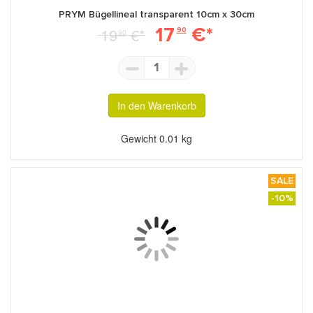
PRYM Bügellineal transparent 10cm x 30cm
17
€*
19
€*
90
90
1
In den Warenkorb
Gewicht
0.01 kg
SALE
-10%