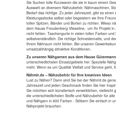
Sie Suchen tolle Kurzwaren die sie in kaum einem Gesc
Auswahl an diversem Nähzubehör,
Nähmaschinen
, St
Bedarf das richtige. Zu jeder Jahreszeit, gibt es einen
Kleidungsstücke selbst oder begeistern sie Ihre Fre
tollen
Spitzen, Bänder und Borten
zu richten. Wieso nä
dem Hause Freudenberg Vlieseline, um Ihr Projekt in A
nicht fehlen.
Taschengurte
in vielen tollen Farben un
selbstverständlich. Die richtige
Schneidematte
, und d
Ihrem Nähraum nicht fehlen. Bei unseren Gewerbekund
umsatzabhängig attraktive Konditionen.
Zu unseren Nähgarnen aus dem Hause Gütermann
unterschiedlichsten Einsatzgebiete her. Spezielle Nähg
mehr. Wenn es um Qualität Vielfalt und Service geht, 
Nähmit.de – Nähzubehör für Ihre kreativen Ideen
Lust zu Nähen? Dann sind Sie bei der
Nähmit.de
genau
Jahreszeit und jeden Geschmack finden Sie hier Inspi
Sie möchten sich künstlerisch verwirklichen, vielleich
die unterschiedlichsten Stoffe und Nähzubehör für al
und Nähgarn in 600 Farben - Stöbern Sie einfach in u
Nähprojekt brauchen.