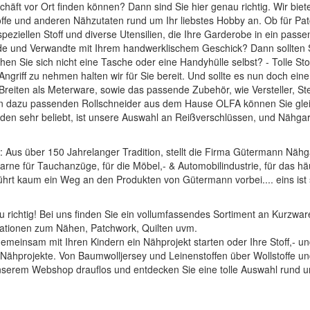
häft vor Ort finden können? Dann sind Sie hier genau richtig. Wir bie
offe und anderen Nähzutaten rund um Ihr liebstes Hobby an. Ob für Pat
 speziellen Stoff und diverse Utensilien, die Ihre Garderobe in ein pass
unde und Verwandte mit Ihrem handwerklischem Geschick? Dann sollten
hen Sie sich nicht eine Tasche oder eine Handyhülle selbst? - Tolle
Sto
ngriff zu nehmen halten wir für Sie bereit. Und sollte es nun doch ei
d Breiten als Meterware, sowie das passende Zubehör, wie
Versteller, S
en dazu passenden
Rollschneider
aus dem Hause
OLFA
können Sie glei
en sehr beliebt, ist unsere Auswahl an
Reißverschlüssen
, und
Nähgar
: Aus über 150 Jahrelanger Tradition, stellt die Firma Gütermann Nähg
arne für Tauchanzüge, für die Möbel,- & Automobilindustrie, für das häu
führt kaum ein Weg an den Produkten von Gütermann vorbei.... eins ist 
 richtig! Bei uns finden Sie ein vollumfassendes Sortiment an Kurzware
rationen zum Nähen, Patchwork, Quilten uvm.
t gemeinsam mit Ihren Kindern ein Nähprojekt starten oder Ihre Stoff,-
le Nähprojekte. Von Baumwolljersey und Leinenstoffen über Wollstoffe 
nserem Webshop drauflos und entdecken Sie eine tolle Auswahl rund um 