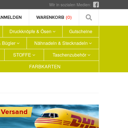
Wir in sozialen Medien:
ANMELDEN
WARENKORB
(0)
Druckknöpfe & Ösen
Gutscheine
 Bügler
Nähnadeln & Stecknadeln
STOFFE
Taschenzubehör
FARBKARTEN
Versand