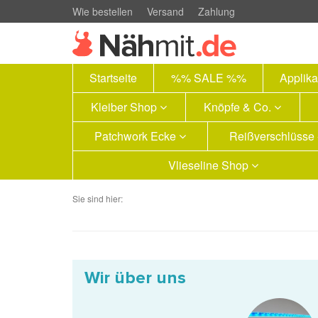
Wie bestellen
Versand
Zahlung
Startseite
%% SALE %%
Applik
Kleiber Shop
Knöpfe & Co.
Patchwork Ecke
Reißverschlüsse
Vlieseline Shop
Sie sind hier:
Wir über uns