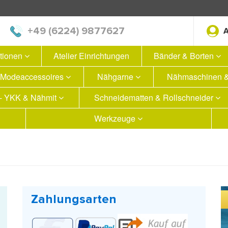
+49 (6224) 9877627
ationen
Atelier Einrichtungen
Bänder & Borten
Modeaccessoires
Nähgarne
Nähmaschinen &
 - YKK & Nähmit
Schneidematten & Rollschneider
Werkzeuge
Zahlungsarten