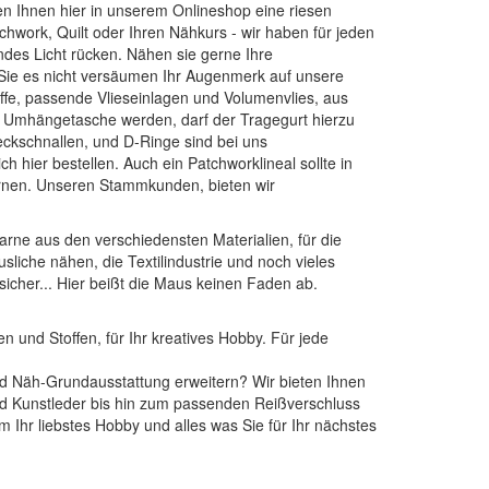
ten Ihnen hier in unserem Onlineshop eine riesen
chwork, Quilt oder Ihren Nähkurs - wir haben für jeden
endes Licht rücken. Nähen sie gerne Ihre
 Sie es nicht versäumen Ihr Augenmerk auf unsere
ffe
, passende
Vlieseinlagen
und
Volumenvlies
, aus
ne Umhängetasche werden, darf der Tragegurt hierzu
teckschnallen, und D-Ringe
sind bei uns
ch hier bestellen. Auch ein
Patchworklineal
sollte in
nen
. Unseren Stammkunden, bieten wir
arne aus den verschiedensten Materialien, für die
sliche nähen, die Textilindustrie und noch vieles
sicher... Hier beißt die Maus keinen Faden ab.
n und Stoffen, für Ihr kreatives Hobby. Für jede
 und Näh-Grundausstattung erweitern? Wir bieten Ihnen
und Kunstleder bis hin zum passenden Reißverschluss
Ihr liebstes Hobby und alles was Sie für Ihr nächstes