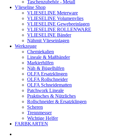
Taschenzubehör - Metall
Vlieseline Shop
VLIESELINE Meterware
VLIESELINE Volumenvlies
VLIESELINE Gewebeeinlagen
VLIESELINE ROLLENWARE
VLIESELINE Bänder
Nähmit Vlieseinlagen
Werkzeuge
Chemiekalien
Lineale & Maßbänder
Markierhilfen
Näh & Bügelhilfen
OLFA Ersatzklingen
OLFA Rollschneider
OLFA Schneidematten
Patchwork Lineale
Praktisches & Nützliches
Rollschneider & Ersatzklingen
Scheren
Trennmesser
Wichtige Helfer
FARBKARTEN