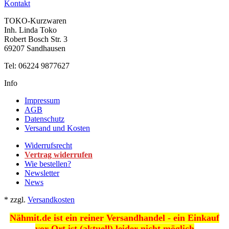
Kontakt
TOKO-Kurzwaren
Inh. Linda Toko
Robert Bosch Str. 3
69207 Sandhausen
Tel: 06224 9877627
Info
Impressum
AGB
Datenschutz
Versand und Kosten
Widerrufsrecht
Vertrag widerrufen
Wie bestellen?
Newsletter
News
*
zzgl.
Versandkosten
Nähmit.de ist ein reiner Versandhandel - ein Einkauf
vor Ort ist (aktuell) leider nicht möglich