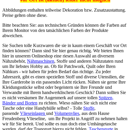
Abbildungen enthalten teilweise Dekoration bzw. Zusatzaustattung.
Preise gelten ohne diese.
Bitte beachten Sie: aus technischen Gründen können die Farben auf
Ihrem Monitor von den tatsächlichen Farben der Produkte
abweichen.
Sie Suchen tolle Kurzwaren die sie in kaum einem Geschäft vor Ort
finden können? Dann sind Sie hier genau richtig. Wir bieten Ihnen
hier in unserem Onlineshop eine riesen Auswahl an diversem
Nähzubehör,
Nähmaschinen
, Stoffe und anderen Nähzutaten rund
um Ihr liebstes Hobby an. Ob für Patchwork, Quilt oder Ihren
Nähkurs - wir haben für jeden Bedarf das richtige. Zu jeder
Jahreszeit, gibt es einen speziellen Stoff und diverse Utensilien, die
Ihre Garderobe in ein passendes Licht rücken. Nähen sie gerne Ihre
Kleidungsstücke selbst oder begeistern sie Ihre Freunde und
Verwandte mit Ihrem handwerklischem Geschick? Dann sollten Sie
es nicht versäumen Ihr Augenmerk auf unsere tollen
Spitzen,
Bänder und Borten
zu richten. Wieso nähen Sie sich nicht eine
Tasche oder eine Handyhülle selbst? - Tolle
Stoffe
,
passende
Vlieseinlagen
und
Volumenvlies
, aus dem Hause
Freudenberg Vlieseline, um Ihr Projekt in Angriff zu nehmen halten
wir für Sie bereit. Und sollte es nun doch eine Umhängetasche
werden, darf der Tragegurt hierzu nicht fehlen.
Taschengurte
in