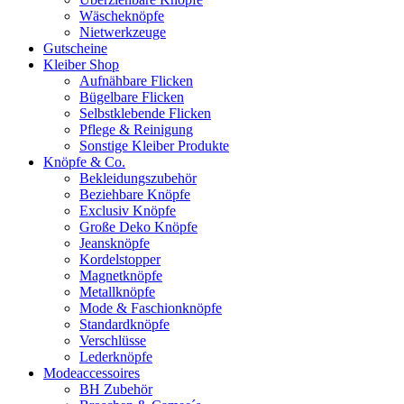
Wäscheknöpfe
Nietwerkzeuge
Gutscheine
Kleiber Shop
Aufnähbare Flicken
Bügelbare Flicken
Selbstklebende Flicken
Pflege & Reinigung
Sonstige Kleiber Produkte
Knöpfe & Co.
Bekleidungszubehör
Beziehbare Knöpfe
Exclusiv Knöpfe
Große Deko Knöpfe
Jeansknöpfe
Kordelstopper
Magnetknöpfe
Metallknöpfe
Mode & Faschionknöpfe
Standardknöpfe
Verschlüsse
Lederknöpfe
Modeaccessoires
BH Zubehör