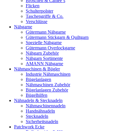
Broschen & Camee´s
Flicken
Schulterpolster
Taschengriffe & Co.
Verschlüsse
Nähgarne
Gütermann Nähgarne
Gütermann Stickgarn & Quiltgarn
Spezielle Nähgarne
Gütermann Overlockgarne
Nähgarn Zubehör
Nähgarn Sortimente
AMANN Nähgarne
Nähmaschinen & Bügler
Industrie Nähmaschinen
Bügelanlagen
Nähmaschinen Zubehör
Bügelanlagen Zubehör
Bügelhilfen
Nähnadeln & Stecknadeln
Nähmaschinennadeln
Handnähnadeln
Stecknadeln
Sicherheitsnadeln
Patchwork Ecke