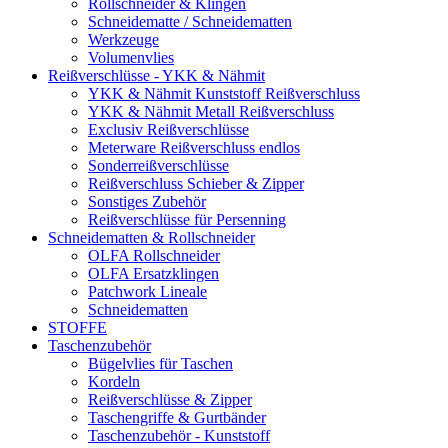
Rollschneider & Klingen
Schneidematte / Schneidematten
Werkzeuge
Volumenvlies
Reißverschlüsse - YKK & Nähmit
YKK & Nähmit Kunststoff Reißverschluss
YKK & Nähmit Metall Reißverschluss
Exclusiv Reißverschlüsse
Meterware Reißverschluss endlos
Sonderreißverschlüsse
Reißverschluss Schieber & Zipper
Sonstiges Zubehör
Reißverschlüsse für Persenning
Schneidematten & Rollschneider
OLFA Rollschneider
OLFA Ersatzklingen
Patchwork Lineale
Schneidematten
STOFFE
Taschenzubehör
Bügelvlies für Taschen
Kordeln
Reißverschlüsse & Zipper
Taschengriffe & Gurtbänder
Taschenzubehör - Kunststoff