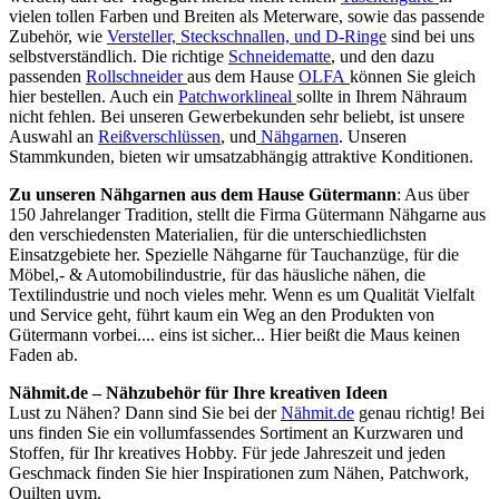
vielen tollen Farben und Breiten als Meterware, sowie das passende
Zubehör, wie
Versteller, Steckschnallen, und D-Ringe
sind bei uns
selbstverständlich. Die richtige
Schneidematte
, und den dazu
passenden
Rollschneider
aus dem Hause
OLFA
können Sie gleich
hier bestellen. Auch ein
Patchworklineal
sollte in Ihrem Nähraum
nicht fehlen. Bei unseren Gewerbekunden sehr beliebt, ist unsere
Auswahl an
Reißverschlüssen
, und
Nähgarnen
. Unseren
Stammkunden, bieten wir umsatzabhängig attraktive Konditionen.
Zu unseren Nähgarnen aus dem Hause Gütermann
: Aus über
150 Jahrelanger Tradition, stellt die Firma Gütermann Nähgarne aus
den verschiedensten Materialien, für die unterschiedlichsten
Einsatzgebiete her. Spezielle Nähgarne für Tauchanzüge, für die
Möbel,- & Automobilindustrie, für das häusliche nähen, die
Textilindustrie und noch vieles mehr. Wenn es um Qualität Vielfalt
und Service geht, führt kaum ein Weg an den Produkten von
Gütermann vorbei.... eins ist sicher... Hier beißt die Maus keinen
Faden ab.
Nähmit.de – Nähzubehör für Ihre kreativen Ideen
Lust zu Nähen? Dann sind Sie bei der
Nähmit.de
genau richtig! Bei
uns finden Sie ein vollumfassendes Sortiment an Kurzwaren und
Stoffen, für Ihr kreatives Hobby. Für jede Jahreszeit und jeden
Geschmack finden Sie hier Inspirationen zum Nähen, Patchwork,
Quilten uvm.