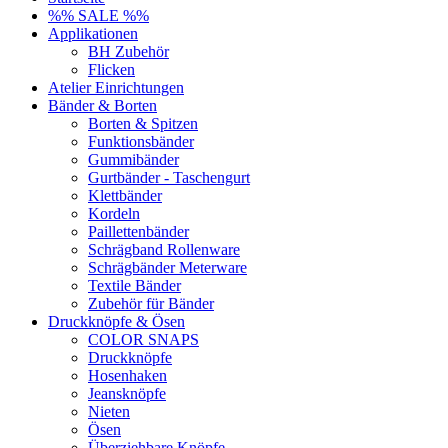
%% SALE %%
Applikationen
BH Zubehör
Flicken
Atelier Einrichtungen
Bänder & Borten
Borten & Spitzen
Funktionsbänder
Gummibänder
Gurtbänder - Taschengurt
Klettbänder
Kordeln
Paillettenbänder
Schrägband Rollenware
Schrägbänder Meterware
Textile Bänder
Zubehör für Bänder
Druckknöpfe & Ösen
COLOR SNAPS
Druckknöpfe
Hosenhaken
Jeansknöpfe
Nieten
Ösen
Überziehbare Knöpfe