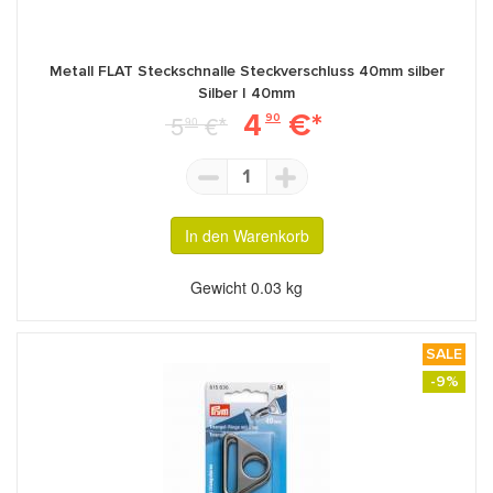
Metall FLAT Steckschnalle Steckverschluss 40mm silber
Silber | 40mm
4
€*
5
€*
90
90
1
In den Warenkorb
Gewicht
0.03 kg
SALE
-9%