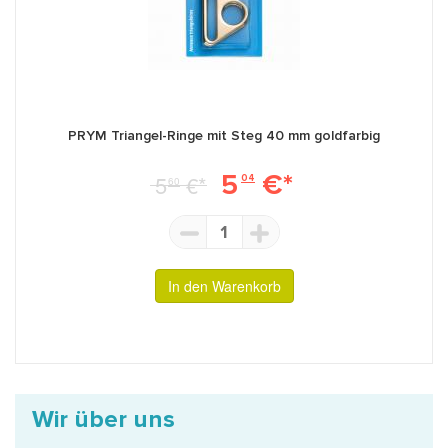
PRYM Triangel-Ringe mit Steg 40 mm goldfarbig
5
€*
5
€*
04
60
1
In den Warenkorb
Wir über uns