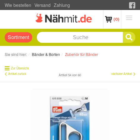
Wie bestellen
Versand
Zahlung
(0)
Sortiment
Sie sind hier:
Bänder & Borten
Zubehör für Bänder
Zur Übersicht
Artikel zurück
nächster Artikel
Artikel 54 von 60