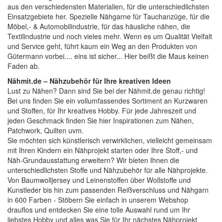
aus den verschiedensten Materialien, für die unterschiedlichsten
Einsatzgebiete her. Spezielle Nähgarne für Tauchanzüge, für die
Möbel,- & Automobilindustrie, für das häusliche nähen, die
Textilindustrie und noch vieles mehr. Wenn es um Qualität Vielfalt
und Service geht, führt kaum ein Weg an den Produkten von
Gütermann vorbei.... eins ist sicher... Hier beißt die Maus keinen
Faden ab.
Nähmit.de – Nähzubehör für Ihre kreativen Ideen
Lust zu Nähen? Dann sind Sie bei der
Nähmit.de
genau richtig!
Bei uns finden Sie ein vollumfassendes Sortiment an Kurzwaren
und Stoffen, für Ihr kreatives Hobby. Für jede Jahreszeit und
jeden Geschmack finden Sie hier Inspirationen zum Nähen,
Patchwork, Quilten uvm.
Sie möchten sich künstlerisch verwirklichen, vielleicht gemeinsam
mit Ihren Kindern ein Nähprojekt starten oder Ihre Stoff,- und
Näh-Grundausstattung erweitern? Wir bieten Ihnen die
unterschiedlichsten Stoffe und Nähzubehör für alle Nähprojekte.
Von Baumwolljersey und Leinenstoffen über Wollstoffe und
Kunstleder bis hin zum passenden Reißverschluss und Nähgarn
in 600 Farben - Stöbern Sie einfach in unserem Webshop
drauflos und entdecken Sie eine tolle Auswahl rund um Ihr
liebstes Hobby und alles was Sie für Ihr nächstes Nähprojekt