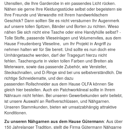
Utensilien, die Ihre Garderobe in ein passendes Licht rücken.
Nähen sie gerne Ihre Kleidungsstücke selbst oder begeistern sie
Ihre Freunde und Verwandte mit Ihrem handwerklischem
Geschick? Dann sollten Sie es nicht versäumen Ihr Augenmerk
auf unsere tollen
Spitzen, Bänder und Borten
zu richten. Wieso
nähen Sie sich nicht eine Tasche oder eine Handyhülle selbst? -
Tolle
Stoffe
, passende
Vlieseinlagen
und
Volumenvlies
, aus dem
Hause Freudenberg Vlieseline, um Ihr Projekt in Angriff zu
nehmen halten wir für Sie bereit. Und sollte es nun doch eine
Umhängetasche werden, darf der Tragegurt hierzu nicht
fehlen.
Taschengurte
in vielen tollen Farben und Breiten als
Meterware, sowie das passende Zubehör, wie
Versteller,
Steckschnallen, und D-Ringe
sind bei uns selbstverständlich. Die
richtige
Schneidematte
, und den dazu
passenden
Rollschneider
aus dem Hause
OLFA
können Sie
gleich hier bestellen. Auch ein
Patchworklineal
sollte in Ihrem
Nähraum nicht fehlen. Bei unseren Gewerbekunden sehr beliebt,
ist unsere Auswahl an
Reißverschlüssen
, und
Nähgarnen
.
Unseren Stammkunden, bieten wir umsatzabhängig attraktive
Konditionen.
Zu unseren Nähgarnen aus dem Hause Gütermann
: Aus über
150 Jahrelanger Tradition, stellt die Firma Gütermann Nähgarne