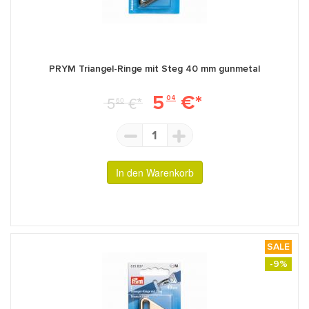
PRYM Triangel-Ringe mit Steg 40 mm gunmetal
5
€*
5
€*
04
60
1
In den Warenkorb
SALE
-9%