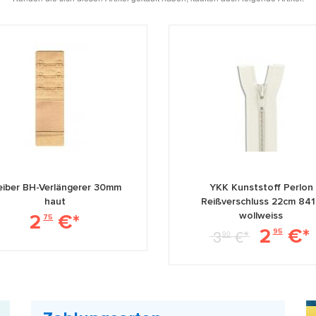
eiber BH-Verlängerer 30mm
YKK Kunststoff Perlon
haut
Reißverschluss 22cm 841
wollweiss
2
€*
75
2
€*
3
€*
95
90