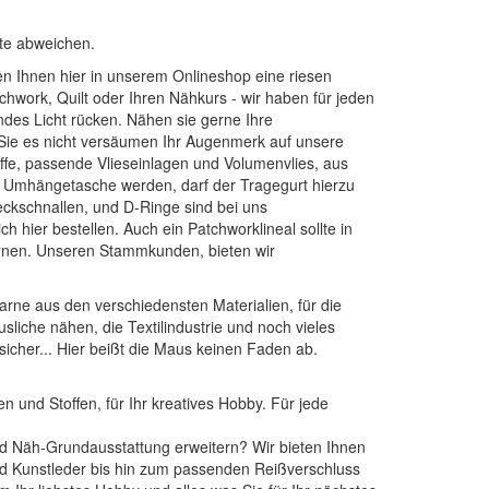
kte abweichen.
ten Ihnen hier in unserem Onlineshop eine riesen
chwork, Quilt oder Ihren Nähkurs - wir haben für jeden
endes Licht rücken. Nähen sie gerne Ihre
 Sie es nicht versäumen Ihr Augenmerk auf unsere
ffe
, passende
Vlieseinlagen
und
Volumenvlies
, aus
ne Umhängetasche werden, darf der Tragegurt hierzu
teckschnallen, und D-Ringe
sind bei uns
ch hier bestellen. Auch ein
Patchworklineal
sollte in
nen
. Unseren Stammkunden, bieten wir
arne aus den verschiedensten Materialien, für die
sliche nähen, die Textilindustrie und noch vieles
sicher... Hier beißt die Maus keinen Faden ab.
n und Stoffen, für Ihr kreatives Hobby. Für jede
 und Näh-Grundausstattung erweitern? Wir bieten Ihnen
und Kunstleder bis hin zum passenden Reißverschluss