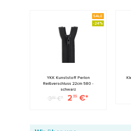
SALE
-24%
YKK Kunststoff Perlon
Kl
Reißverschluss 22cm 580 -
schwarz
2
€*
3
€*
95
90