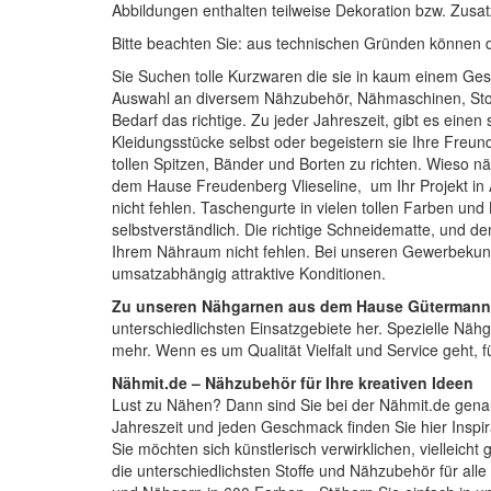
Abbildungen enthalten teilweise Dekoration bzw. Zusat
Bitte beachten Sie: aus technischen Gründen können 
Sie Suchen tolle Kurzwaren die sie in kaum einem Gesc
Auswahl an diversem Nähzubehör,
Nähmaschinen
, St
Bedarf das richtige. Zu jeder Jahreszeit, gibt es einen
Kleidungsstücke selbst oder begeistern sie Ihre Fre
tollen
Spitzen, Bänder und Borten
zu richten. Wieso nä
dem Hause Freudenberg Vlieseline, um Ihr Projekt in A
nicht fehlen.
Taschengurte
in vielen tollen Farben un
selbstverständlich. Die richtige
Schneidematte
, und d
Ihrem Nähraum nicht fehlen. Bei unseren Gewerbekund
umsatzabhängig attraktive Konditionen.
Zu unseren Nähgarnen aus dem Hause Gütermann
unterschiedlichsten Einsatzgebiete her. Spezielle Nähg
mehr. Wenn es um Qualität Vielfalt und Service geht, 
Nähmit.de – Nähzubehör für Ihre kreativen Ideen
Lust zu Nähen? Dann sind Sie bei der
Nähmit.de
genau
Jahreszeit und jeden Geschmack finden Sie hier Inspi
Sie möchten sich künstlerisch verwirklichen, vielleich
die unterschiedlichsten Stoffe und Nähzubehör für al