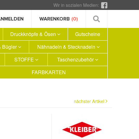
Wir in sozialen Medien:
ANMELDEN
WARENKORB
(0)
Druckknöpfe & Ösen
Gutscheine
 Bügler
Nähnadeln & Stecknadeln
STOFFE
Taschenzubehör
FARBKARTEN
nächster Artikel