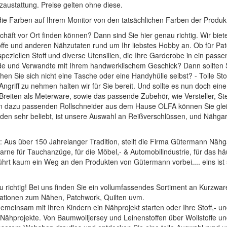
zaustattung. Preise gelten ohne diese.
die Farben auf Ihrem Monitor von den tatsächlichen Farben der Produ
häft vor Ort finden können? Dann sind Sie hier genau richtig. Wir bie
offe und anderen Nähzutaten rund um Ihr liebstes Hobby an. Ob für Pat
 speziellen Stoff und diverse Utensilien, die Ihre Garderobe in ein pass
unde und Verwandte mit Ihrem handwerklischem Geschick? Dann sollten
hen Sie sich nicht eine Tasche oder eine Handyhülle selbst? - Tolle
Sto
ngriff zu nehmen halten wir für Sie bereit. Und sollte es nun doch ei
d Breiten als Meterware, sowie das passende Zubehör, wie
Versteller, S
en dazu passenden
Rollschneider
aus dem Hause
OLFA
können Sie glei
en sehr beliebt, ist unsere Auswahl an
Reißverschlüssen
, und
Nähgar
: Aus über 150 Jahrelanger Tradition, stellt die Firma Gütermann Nähg
arne für Tauchanzüge, für die Möbel,- & Automobilindustrie, für das häu
führt kaum ein Weg an den Produkten von Gütermann vorbei.... eins ist 
 richtig! Bei uns finden Sie ein vollumfassendes Sortiment an Kurzware
rationen zum Nähen, Patchwork, Quilten uvm.
t gemeinsam mit Ihren Kindern ein Nähprojekt starten oder Ihre Stoff,-
le Nähprojekte. Von Baumwolljersey und Leinenstoffen über Wollstoffe 