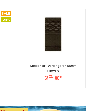
SALE
-24%
Kleiber BH-Verlängerer 55mm
 -
schwarz
2
€*
75