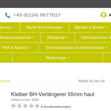
+49 (6224) 9877627
ationen
Atelier Einrichtungen
Bänder & Borten
Modeaccessoires
Nähgarne
Nähmaschinen &
 - YKK & Nähmit
Schneidematten & Rollschneider
Werkzeuge
 zurück
Artikel 22 von 56
Kleiber BH-Verlängerer 55mm haut
Artikelnummer: 6289
(0 Kundenmeinungen)