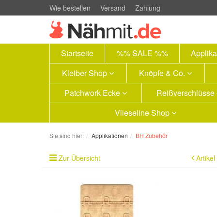
Wie bestellen
Versand
Zahlung
Startseite
%% SALE %%
Applik
Kleiber Shop
Knöpfe & Co.
Patchwork Ecke
Reißverschlüsse
Vlieseline Shop
Sie sind hier:
Applikationen
BH Zubehör
Zur Übersicht
Artikel