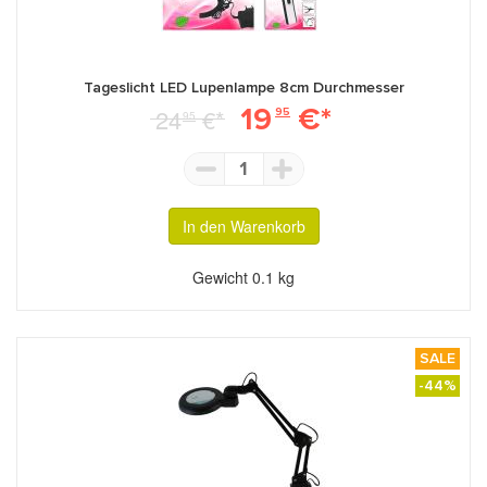
Tageslicht LED Lupenlampe 8cm Durchmesser
19
€*
24
€*
95
95
1
In den Warenkorb
Gewicht
0.1 kg
SALE
-44%