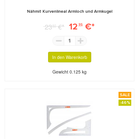
Nähmit Kurvenlineal Armloch und Armkugel
12
€*
23
€*
95
60
1
In den Warenkorb
Gewicht
0.125 kg
SALE
-46%