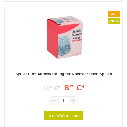
SALE
-40%
Spulenturm Aufbewahrung für Nähmaschinen Spulen
8
€*
14
€*
95
95
1
In den Warenkorb