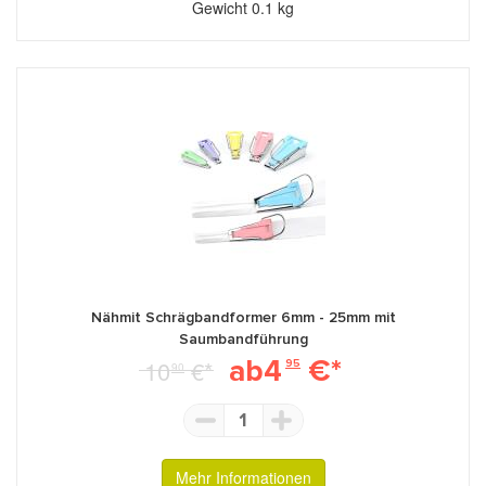
Gewicht
0.1 kg
Nähmit Schrägbandformer 6mm - 25mm mit
Saumbandführung
ab4
€*
10
€*
95
90
1
Mehr Informationen