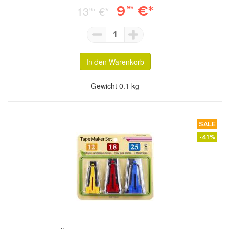
9
€*
13
€*
95
95
1
In den Warenkorb
Gewicht
0.1 kg
SALE
-41%