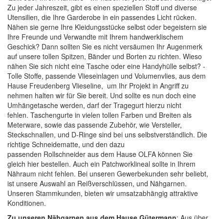
Zu jeder Jahreszeit, gibt es einen speziellen Stoff und diverse
Utensilien, die Ihre Garderobe in ein passendes Licht rücken.
Nähen sie gerne Ihre Kleidungsstücke selbst oder begeistern sie
Ihre Freunde und Verwandte mit Ihrem handwerklischem
Geschick? Dann sollten Sie es nicht versäumen Ihr Augenmerk
auf unsere tollen
Spitzen, Bänder und Borten
zu richten. Wieso
nähen Sie sich nicht eine Tasche oder eine Handyhülle selbst? -
Tolle
Stoffe
, passende
Vlieseinlagen
und
Volumenvlies
, aus dem
Hause Freudenberg Vlieseline, um Ihr Projekt in Angriff zu
nehmen halten wir für Sie bereit. Und sollte es nun doch eine
Umhängetasche werden, darf der Tragegurt hierzu nicht
fehlen.
Taschengurte
in vielen tollen Farben und Breiten als
Meterware, sowie das passende Zubehör, wie
Versteller,
Steckschnallen, und D-Ringe
sind bei uns selbstverständlich. Die
richtige
Schneidematte
, und den dazu
passenden
Rollschneider
aus dem Hause
OLFA
können Sie
gleich hier bestellen. Auch ein
Patchworklineal
sollte in Ihrem
Nähraum nicht fehlen. Bei unseren Gewerbekunden sehr beliebt,
ist unsere Auswahl an
Reißverschlüssen
, und
Nähgarnen
.
Unseren Stammkunden, bieten wir umsatzabhängig attraktive
Konditionen.
Zu unseren Nähgarnen aus dem Hause Gütermann
: Aus über