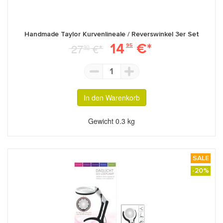
Handmade Taylor Kurvenlineale / Reverswinkel 3er Set
14
€*
27
€*
95
90
1
In den Warenkorb
Gewicht
0.3 kg
SALE
-20%