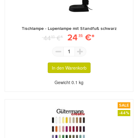
Tischlampe - Lupenlampe mit Standfuß schwarz
24
€*
44
€*
95
95
1
In den Warenkorb
Gewicht
0.1 kg
SALE
-44%