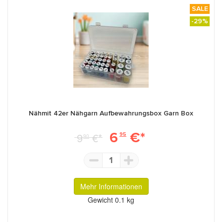
SALE
-29%
Nähmit 42er Nähgarn Aufbewahrungsbox Garn Box
6
€*
9
€*
95
90
1
Mehr Informationen
Gewicht
0.1 kg