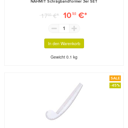
NÄHMIT Schrägbandformer 3er SET
10
€*
17
€*
50
95
1
In den Warenkorb
Gewicht
0.1 kg
SALE
-45%