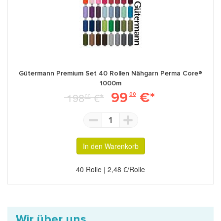
Gütermann Premium Set 40 Rollen Nähgarn Perma Core®
1000m
99
€*
198
€*
00
00
1
In den Warenkorb
40 Rolle | 2,48 €/Rolle
Wir über uns