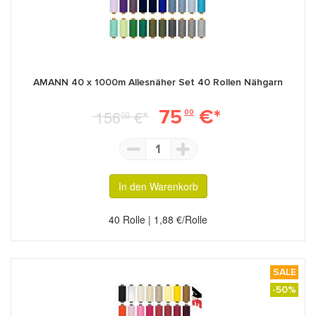
AMANN 40 x 1000m Allesnäher Set 40 Rollen Nähgarn
75
€*
156
€*
00
00
1
In den Warenkorb
40 Rolle | 1,88 €/Rolle
SALE
-50%