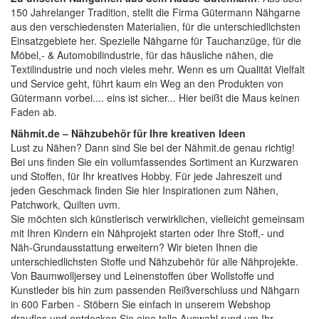
150 Jahrelanger Tradition, stellt die Firma Gütermann Nähgarne
aus den verschiedensten Materialien, für die unterschiedlichsten
Einsatzgebiete her. Spezielle Nähgarne für Tauchanzüge, für die
Möbel,- & Automobilindustrie, für das häusliche nähen, die
Textilindustrie und noch vieles mehr. Wenn es um Qualität Vielfalt
und Service geht, führt kaum ein Weg an den Produkten von
Gütermann vorbei.... eins ist sicher... Hier beißt die Maus keinen
Faden ab.
Nähmit.de – Nähzubehör für Ihre kreativen Ideen
Lust zu Nähen? Dann sind Sie bei der
Nähmit.de
genau richtig!
Bei uns finden Sie ein vollumfassendes Sortiment an Kurzwaren
und Stoffen, für Ihr kreatives Hobby. Für jede Jahreszeit und
jeden Geschmack finden Sie hier Inspirationen zum Nähen,
Patchwork, Quilten uvm.
Sie möchten sich künstlerisch verwirklichen, vielleicht gemeinsam
mit Ihren Kindern ein Nähprojekt starten oder Ihre Stoff,- und
Näh-Grundausstattung erweitern? Wir bieten Ihnen die
unterschiedlichsten Stoffe und Nähzubehör für alle Nähprojekte.
Von Baumwolljersey und Leinenstoffen über Wollstoffe und
Kunstleder bis hin zum passenden Reißverschluss und Nähgarn
in 600 Farben - Stöbern Sie einfach in unserem Webshop
drauflos und entdecken Sie eine tolle Auswahl rund um Ihr