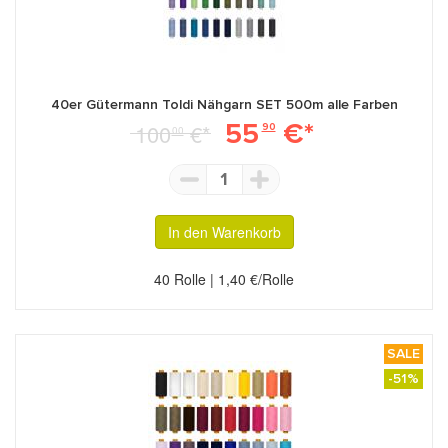
40er Gütermann Toldi Nähgarn SET 500m alle Farben
55
€*
100
€*
90
00
1
In den Warenkorb
40 Rolle | 1,40 €/Rolle
SALE
-51%