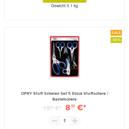
Gewicht
0.1 kg
SALE
-55%
OPRY Stoff Scheren Set 5 Stück Stoffschere /
Bastelschere
8
€*
19
€*
95
95
1