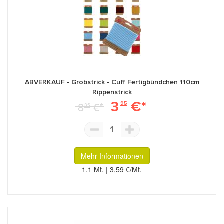
ABVERKAUF - Grobstrick - Cuff Fertigbündchen 110cm
Rippenstrick
3
€*
8
€*
95
35
1
Mehr Informationen
1.1 Mt. | 3,59 €/Mt.