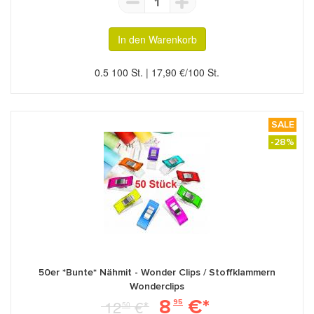
1
In den Warenkorb
0.5 100 St. | 17,90 €/100 St.
SALE
-28%
50er *Bunte* Nähmit - Wonder Clips / Stoffklammern
Wonderclips
8
€*
12
€*
95
50