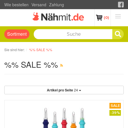
Wie bestellen
Versand
Zahlung
(0)
Sortiment
Sie sind hier:
%% SALE %%
%% SALE %%
Artikel pro Seite
24
SALE
-39%