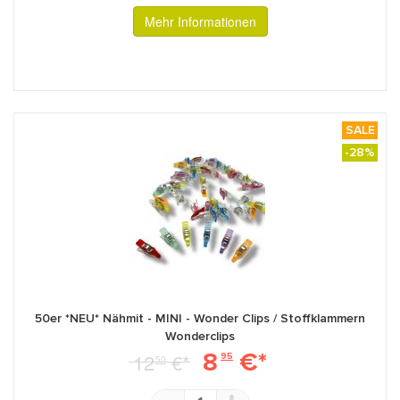
Mehr Informationen
SALE
-28%
50er *NEU* Nähmit - MINI - Wonder Clips / Stoffklammern
Wonderclips
8
€*
12
€*
95
50