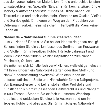
aus den verschiedensten Materialien, für die unterschiedlichsten
Einsatzgebiete her. Spezielle Nähgarne für Tauchanzüge, für die
Möbel,- & Automobilindustrie, für das häusliche nähen, die
Textilindustrie und noch vieles mehr. Wenn es um Qualität Vielfalt
und Service geht, führt kaum ein Weg an den Produkten von
Gütermann vorbei.... eins ist sicher... Hier beißt die Maus keinen
Faden ab.
Nähmit.de – Nähzubehör für Ihre kreativen Ideen
Lust zu Nähen? Dann sind Sie bei der
Nähmit.de
genau richtig!
Bei uns finden Sie ein vollumfassendes Sortiment an Kurzwaren
und Stoffen, für Ihr kreatives Hobby. Für jede Jahreszeit und
jeden Geschmack finden Sie hier Inspirationen zum Nähen,
Patchwork, Quilten uvm.
Sie möchten sich künstlerisch verwirklichen, vielleicht gemeinsam
mit Ihren Kindern ein Nähprojekt starten oder Ihre Stoff,- und
Näh-Grundausstattung erweitern? Wir bieten Ihnen die
unterschiedlichsten Stoffe und Nähzubehör für alle Nähprojekte.
Von Baumwolljersey und Leinenstoffen über Wollstoffe und
Kunstleder bis hin zum passenden Reißverschluss und Nähgarn
in 600 Farben - Stöbern Sie einfach in unserem Webshop
drauflos und entdecken Sie eine tolle Auswahl rund um Ihr
liebstes Hobby und alles was Sie für Ihr nächstes Nähprojekt