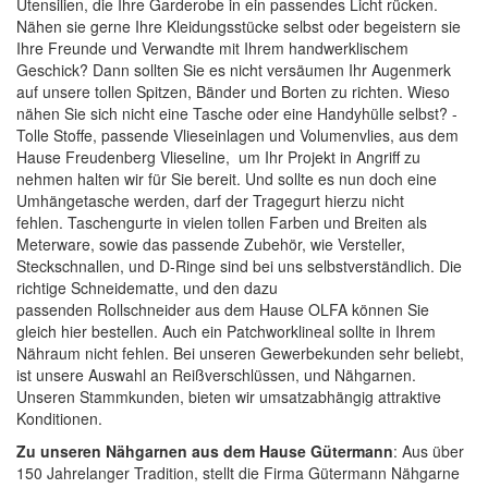
Utensilien, die Ihre Garderobe in ein passendes Licht rücken.
Nähen sie gerne Ihre Kleidungsstücke selbst oder begeistern sie
Ihre Freunde und Verwandte mit Ihrem handwerklischem
Geschick? Dann sollten Sie es nicht versäumen Ihr Augenmerk
auf unsere tollen
Spitzen, Bänder und Borten
zu richten. Wieso
nähen Sie sich nicht eine Tasche oder eine Handyhülle selbst? -
Tolle
Stoffe
, passende
Vlieseinlagen
und
Volumenvlies
, aus dem
Hause Freudenberg Vlieseline, um Ihr Projekt in Angriff zu
nehmen halten wir für Sie bereit. Und sollte es nun doch eine
Umhängetasche werden, darf der Tragegurt hierzu nicht
fehlen.
Taschengurte
in vielen tollen Farben und Breiten als
Meterware, sowie das passende Zubehör, wie
Versteller,
Steckschnallen, und D-Ringe
sind bei uns selbstverständlich. Die
richtige
Schneidematte
, und den dazu
passenden
Rollschneider
aus dem Hause
OLFA
können Sie
gleich hier bestellen. Auch ein
Patchworklineal
sollte in Ihrem
Nähraum nicht fehlen. Bei unseren Gewerbekunden sehr beliebt,
ist unsere Auswahl an
Reißverschlüssen
, und
Nähgarnen
.
Unseren Stammkunden, bieten wir umsatzabhängig attraktive
Konditionen.
Zu unseren Nähgarnen aus dem Hause Gütermann
: Aus über
150 Jahrelanger Tradition, stellt die Firma Gütermann Nähgarne