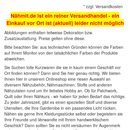
*
zzgl.
Versandkosten
Nähmit.de ist ein reiner Versandhandel - ein
Einkauf vor Ort ist (aktuell) leider nicht möglich
Abbildungen enthalten teilweise Dekoration bzw.
Zusatzaustattung. Preise gelten ohne diese.
Bitte beachten Sie: aus technischen Gründen können die Farben
auf Ihrem Monitor von den tatsächlichen Farben der Produkte
abweichen.
Sie Suchen tolle Kurzwaren die sie in kaum einem Geschäft vor
Ort finden können? Dann sind Sie hier genau richtig. Wir bieten
Ihnen hier in unserem Onlineshop eine riesen Auswahl an
diversem Nähzubehör,
Nähmaschinen
, Stoffe und anderen
Nähzutaten rund um Ihr liebstes Hobby an. Ob für Patchwork,
Quilt oder Ihren Nähkurs - wir haben für jeden Bedarf das richtige.
Zu jeder Jahreszeit, gibt es einen speziellen Stoff und diverse
Utensilien, die Ihre Garderobe in ein passendes Licht rücken.
Nähen sie gerne Ihre Kleidungsstücke selbst oder begeistern sie
Ihre Freunde und Verwandte mit Ihrem handwerklischem
Geschick? Dann sollten Sie es nicht versäumen Ihr Augenmerk