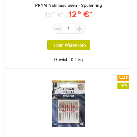
PRYM Nähmaschinen - Spulenring
12
€*
13
€*
15
50
1
In den Warenkorb
Gewicht
0.1 kg
SALE
-9%