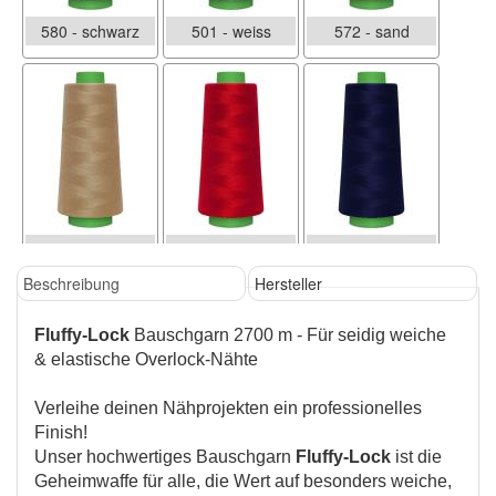
580 - schwarz
501 - weiss
572 - sand
573 - beige
820 - rot
058 - marine
Beschreibung
Hersteller
Fluffy-Lock
Bauschgarn 2700 m - Für seidig weiche
& elastische Overlock-Nähte
Verleihe deinen Nähprojekten ein professionelles
Finish!
Unser hochwertiges Bauschgarn
Fluffy-Lock
ist die
908 - petrol
182 - dunkelgrau
Geheimwaffe für alle, die Wert auf besonders weiche,