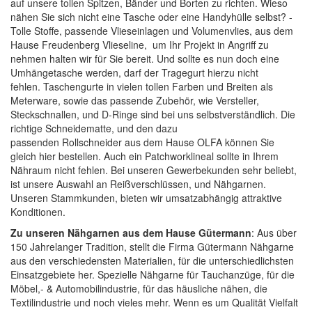
auf unsere tollen
Spitzen, Bänder und Borten
zu richten. Wieso
nähen Sie sich nicht eine Tasche oder eine Handyhülle selbst? -
Tolle
Stoffe
, passende
Vlieseinlagen
und
Volumenvlies
, aus dem
Hause Freudenberg Vlieseline, um Ihr Projekt in Angriff zu
nehmen halten wir für Sie bereit. Und sollte es nun doch eine
Umhängetasche werden, darf der Tragegurt hierzu nicht
fehlen.
Taschengurte
in vielen tollen Farben und Breiten als
Meterware, sowie das passende Zubehör, wie
Versteller,
Steckschnallen, und D-Ringe
sind bei uns selbstverständlich. Die
richtige
Schneidematte
, und den dazu
passenden
Rollschneider
aus dem Hause
OLFA
können Sie
gleich hier bestellen. Auch ein
Patchworklineal
sollte in Ihrem
Nähraum nicht fehlen. Bei unseren Gewerbekunden sehr beliebt,
ist unsere Auswahl an
Reißverschlüssen
, und
Nähgarnen
.
Unseren Stammkunden, bieten wir umsatzabhängig attraktive
Konditionen.
Zu unseren Nähgarnen aus dem Hause Gütermann
: Aus über
150 Jahrelanger Tradition, stellt die Firma Gütermann Nähgarne
aus den verschiedensten Materialien, für die unterschiedlichsten
Einsatzgebiete her. Spezielle Nähgarne für Tauchanzüge, für die
Möbel,- & Automobilindustrie, für das häusliche nähen, die
Textilindustrie und noch vieles mehr. Wenn es um Qualität Vielfalt