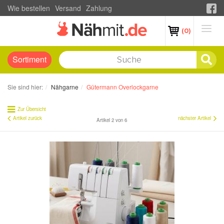
Wie bestellen
Versand
Zahlung
(0)
Sortiment
Sie sind hier:
Nähgarne
Gütermann Overlockgarne
Zur Übersicht
Artikel zurück
nächster Artikel
Artikel 2 von 6