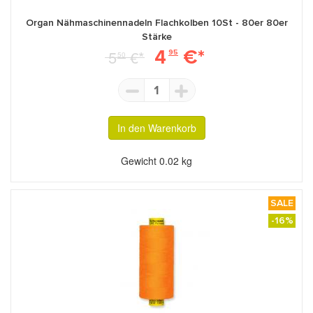
Organ Nähmaschinennadeln Flachkolben 10St - 80er 80er
Stärke
4
€*
5
€*
95
50
1
In den Warenkorb
Gewicht
0.02 kg
SALE
-16%