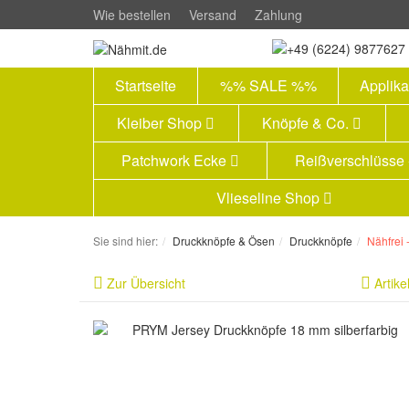
Wie bestellen
Versand
Zahlung
Startseite
%% SALE %%
Applik
Kleiber Shop
Knöpfe & Co.
Patchwork Ecke
Reißverschlüsse
Vlieseline Shop
Sie sind hier:
Druckknöpfe & Ösen
Druckknöpfe
Nähfrei 
Zur Übersicht
Artike