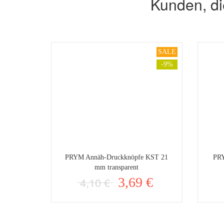
Kunden, di
SALE
-9%
PRYM Annäh-Druckknöpfe KST 21
PRY
mm transparent
4,10 €
3,69 €