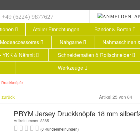
+49 (6224) 9877627
A
ationen
Atelier Einrichtungen
Bänder & Borten
Modeaccessoires
Nähgarne
Nähmaschinen &
 - YKK & Nähmit
Schneidematten & Rollschneider
Werkzeuge
- Druckknöpfe
l zurück
Artikel 25 von 64
PRYM Jersey Druckknöpfe 18 mm silberfa
Artikelnummer: 8865
(0 Kundenmeinungen)