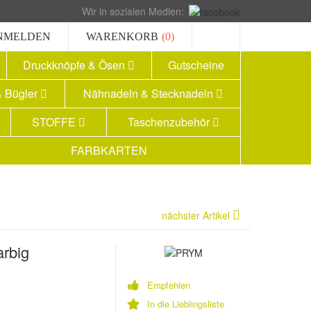
Wir in sozialen Medien:
NMELDEN
WARENKORB
(0)
Druckknöpfe & Ösen
Gutscheine
 Bügler
Nähnadeln & Stecknadeln
STOFFE
Taschenzubehör
FARBKARTEN
nächster Artikel
rbig
Empfehlen
In die Lieblingsliste