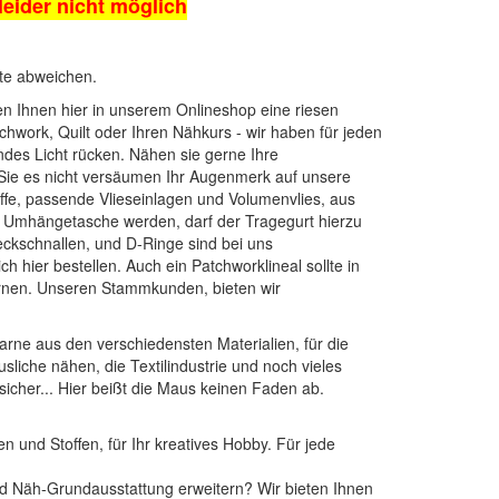
 leider nicht möglich
kte abweichen.
ten Ihnen hier in unserem Onlineshop eine riesen
chwork, Quilt oder Ihren Nähkurs - wir haben für jeden
endes Licht rücken. Nähen sie gerne Ihre
 Sie es nicht versäumen Ihr Augenmerk auf unsere
ffe
, passende
Vlieseinlagen
und
Volumenvlies
, aus
ne Umhängetasche werden, darf der Tragegurt hierzu
teckschnallen, und D-Ringe
sind bei uns
ch hier bestellen. Auch ein
Patchworklineal
sollte in
nen
. Unseren Stammkunden, bieten wir
arne aus den verschiedensten Materialien, für die
sliche nähen, die Textilindustrie und noch vieles
sicher... Hier beißt die Maus keinen Faden ab.
n und Stoffen, für Ihr kreatives Hobby. Für jede
 und Näh-Grundausstattung erweitern? Wir bieten Ihnen