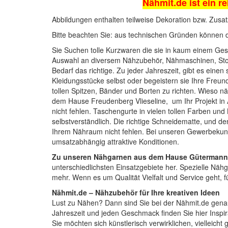
Nähmit.de ist ein re
Abbildungen enthalten teilweise Dekoration bzw. Zusat
Bitte beachten Sie: aus technischen Gründen können 
Sie Suchen tolle Kurzwaren die sie in kaum einem Gesc
Auswahl an diversem Nähzubehör,
Nähmaschinen
, St
Bedarf das richtige. Zu jeder Jahreszeit, gibt es einen
Kleidungsstücke selbst oder begeistern sie Ihre Fre
tollen
Spitzen, Bänder und Borten
zu richten. Wieso nä
dem Hause Freudenberg Vlieseline, um Ihr Projekt in A
nicht fehlen.
Taschengurte
in vielen tollen Farben un
selbstverständlich. Die richtige
Schneidematte
, und d
Ihrem Nähraum nicht fehlen. Bei unseren Gewerbekund
umsatzabhängig attraktive Konditionen.
Zu unseren Nähgarnen aus dem Hause Gütermann
unterschiedlichsten Einsatzgebiete her. Spezielle Nähg
mehr. Wenn es um Qualität Vielfalt und Service geht, 
Nähmit.de – Nähzubehör für Ihre kreativen Ideen
Lust zu Nähen? Dann sind Sie bei der
Nähmit.de
genau
Jahreszeit und jeden Geschmack finden Sie hier Inspi
Sie möchten sich künstlerisch verwirklichen, vielleich