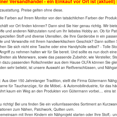
iner Versandhandel - ein Einkauf vor Ort ist (aktuell)
zaustattung. Preise gelten ohne diese.
die Farben auf Ihrem Monitor von den tatsächlichen Farben der Produ
häft vor Ort finden können? Dann sind Sie hier genau richtig. Wir bie
offe und anderen Nähzutaten rund um Ihr liebstes Hobby an. Ob für Pat
 speziellen Stoff und diverse Utensilien, die Ihre Garderobe in ein pass
unde und Verwandte mit Ihrem handwerklischem Geschick? Dann sollten
hen Sie sich nicht eine Tasche oder eine Handyhülle selbst? - Tolle
Sto
ngriff zu nehmen halten wir für Sie bereit. Und sollte es nun doch ei
d Breiten als Meterware, sowie das passende Zubehör, wie
Versteller, S
en dazu passenden
Rollschneider
aus dem Hause
OLFA
können Sie glei
en sehr beliebt, ist unsere Auswahl an
Reißverschlüssen
, und
Nähgar
: Aus über 150 Jahrelanger Tradition, stellt die Firma Gütermann Nähg
arne für Tauchanzüge, für die Möbel,- & Automobilindustrie, für das häu
führt kaum ein Weg an den Produkten von Gütermann vorbei.... eins ist 
 richtig! Bei uns finden Sie ein vollumfassendes Sortiment an Kurzware
rationen zum Nähen, Patchwork, Quilten uvm.
t gemeinsam mit Ihren Kindern ein Nähprojekt starten oder Ihre Stoff,-