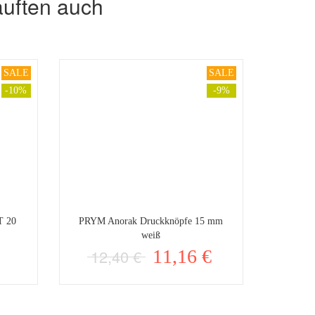
auften auch
SALE
SALE
-10%
-9%
T 20
PRYM Anorak Druckknöpfe 15 mm
weiß
12,40 €
11,16 €