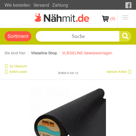
Wie bestellen
Versand
Zahlung
(0)
Sortiment
Sie sind hier:
Vlieseline Shop
VLIESELINE Gewebeeinlagen
Zur Übersicht
Artikel zurück
nächster Artikel
Artikel 6 von 12