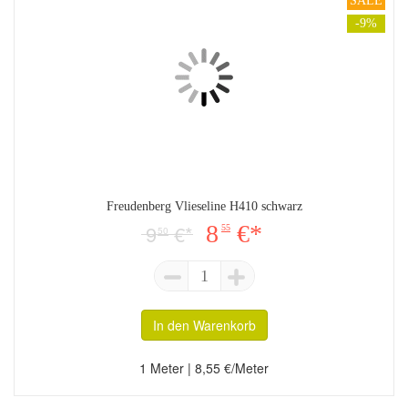
SALE
-9%
Freudenberg Vlieseline H410 schwarz
9
€*
8
€*
55
50
1
In den Warenkorb
1 Meter | 8,55 €/Meter