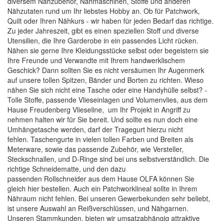
diversem Nähzubehör,
Nähmaschinen
, Stoffe und anderen
Nähzutaten rund um Ihr liebstes Hobby an. Ob für Patchwork,
Quilt oder Ihren Nähkurs - wir haben für jeden Bedarf das richtige.
Zu jeder Jahreszeit, gibt es einen speziellen Stoff und diverse
Utensilien, die Ihre Garderobe in ein passendes Licht rücken.
Nähen sie gerne Ihre Kleidungsstücke selbst oder begeistern sie
Ihre Freunde und Verwandte mit Ihrem handwerklischem
Geschick? Dann sollten Sie es nicht versäumen Ihr Augenmerk
auf unsere tollen
Spitzen, Bänder und Borten
zu richten. Wieso
nähen Sie sich nicht eine Tasche oder eine Handyhülle selbst? -
Tolle
Stoffe
, passende
Vlieseinlagen
und
Volumenvlies
, aus dem
Hause Freudenberg Vlieseline, um Ihr Projekt in Angriff zu
nehmen halten wir für Sie bereit. Und sollte es nun doch eine
Umhängetasche werden, darf der Tragegurt hierzu nicht
fehlen.
Taschengurte
in vielen tollen Farben und Breiten als
Meterware, sowie das passende Zubehör, wie
Versteller,
Steckschnallen, und D-Ringe
sind bei uns selbstverständlich. Die
richtige
Schneidematte
, und den dazu
passenden
Rollschneider
aus dem Hause
OLFA
können Sie
gleich hier bestellen. Auch ein
Patchworklineal
sollte in Ihrem
Nähraum nicht fehlen. Bei unseren Gewerbekunden sehr beliebt,
ist unsere Auswahl an
Reißverschlüssen
, und
Nähgarnen
.
Unseren Stammkunden, bieten wir umsatzabhängig attraktive