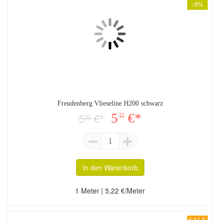
-9%
Freudenberg Vlieseline H200 schwarz
5
€*
5
€*
22
80
1
In den Warenkorb
1 Meter | 5,22 €/Meter