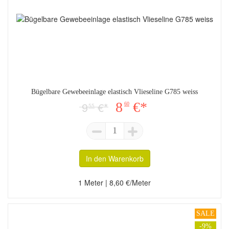
Bügelbare Gewebeeinlage elastisch Vlieseline G785 weiss
9
€*
8
€*
60
55
1
In den Warenkorb
1 Meter | 8,60 €/Meter
SALE
-9%