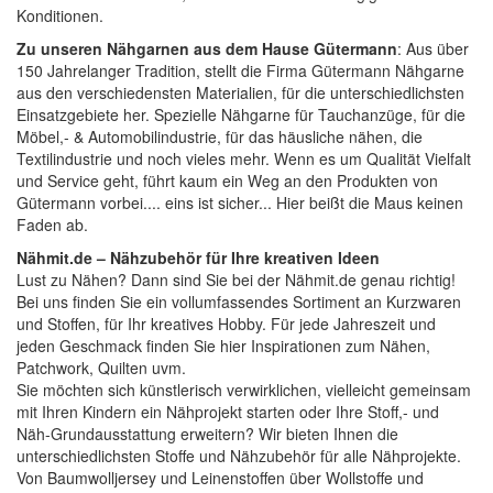
Konditionen.
Zu unseren Nähgarnen aus dem Hause Gütermann
: Aus über
150 Jahrelanger Tradition, stellt die Firma Gütermann Nähgarne
aus den verschiedensten Materialien, für die unterschiedlichsten
Einsatzgebiete her. Spezielle Nähgarne für Tauchanzüge, für die
Möbel,- & Automobilindustrie, für das häusliche nähen, die
Textilindustrie und noch vieles mehr. Wenn es um Qualität Vielfalt
und Service geht, führt kaum ein Weg an den Produkten von
Gütermann vorbei.... eins ist sicher... Hier beißt die Maus keinen
Faden ab.
Nähmit.de – Nähzubehör für Ihre kreativen Ideen
Lust zu Nähen? Dann sind Sie bei der
Nähmit.de
genau richtig!
Bei uns finden Sie ein vollumfassendes Sortiment an Kurzwaren
und Stoffen, für Ihr kreatives Hobby. Für jede Jahreszeit und
jeden Geschmack finden Sie hier Inspirationen zum Nähen,
Patchwork, Quilten uvm.
Sie möchten sich künstlerisch verwirklichen, vielleicht gemeinsam
mit Ihren Kindern ein Nähprojekt starten oder Ihre Stoff,- und
Näh-Grundausstattung erweitern? Wir bieten Ihnen die
unterschiedlichsten Stoffe und Nähzubehör für alle Nähprojekte.
Von Baumwolljersey und Leinenstoffen über Wollstoffe und