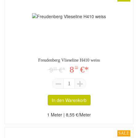
Freudenberg Vlieseline H410 weiss
9
€*
8
€*
55
50
1
In den Warenkorb
1 Meter | 8,55 €/Meter
SALE