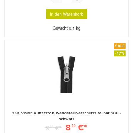
In den Warenkorb
Gewicht
0.1 kg
SALE
-17%
YKK Vislon Kunststoff Wendereißverschluss teilbar 580 -
schwarz
8
€*
9
€*
20
95