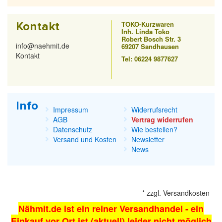
Kontakt
TOKO-Kurzwaren
Inh. Linda Toko
Robert Bosch Str. 3
info@naehmit.de
69207 Sandhausen
Kontakt
Tel: 06224 9877627
Info
Impressum
Widerrufsrecht
AGB
Vertrag widerrufen
Datenschutz
Wie bestellen?
Versand und Kosten
Newsletter
News
*
zzgl.
Versandkosten
Nähmit.de ist ein reiner Versandhandel - ein
Einkauf vor Ort ist (aktuell) leider nicht möglich