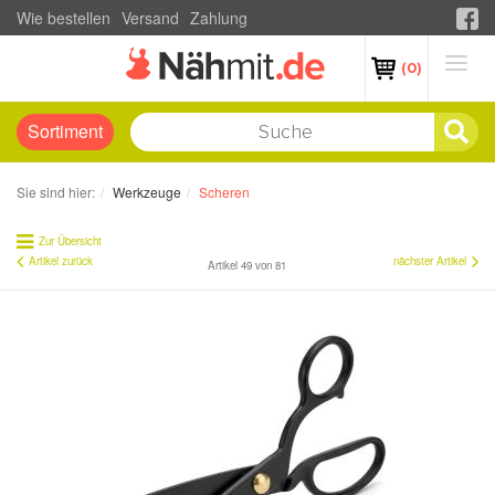
Wie bestellen
Versand
Zahlung
(0)
Sortiment
Sie sind hier:
Werkzeuge
Scheren
Zur Übersicht
Artikel zurück
nächster Artikel
Artikel 49 von 81