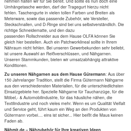
nehmen halten wir für Sie bereit. Und sollte es nun doch eine
Umhängetasche werden, darf der Tragegurt hierzu nicht
fehlen.
Taschengurte
in vielen tollen Farben und Breiten als
Meterware, sowie das passende Zubehör, wie
Versteller,
Steckschnallen, und D-Ringe
sind bei uns selbstverständlich. Die
richtige
Schneidematte
, und den dazu
passenden
Rollschneider
aus dem Hause
OLFA
können Sie
gleich hier bestellen. Auch ein
Patchworklineal
sollte in Ihrem
Nähraum nicht fehlen. Bei unseren Gewerbekunden sehr beliebt,
ist unsere Auswahl an
Reißverschlüssen
, und
Nähgarnen
.
Unseren Stammkunden, bieten wir umsatzabhängig attraktive
Konditionen.
Zu unseren Nähgarnen aus dem Hause Gütermann
: Aus über
150 Jahrelanger Tradition, stellt die Firma Gütermann Nähgarne
aus den verschiedensten Materialien, für die unterschiedlichsten
Einsatzgebiete her. Spezielle Nähgarne für Tauchanzüge, für die
Möbel,- & Automobilindustrie, für das häusliche nähen, die
Textilindustrie und noch vieles mehr. Wenn es um Qualität Vielfalt
und Service geht, führt kaum ein Weg an den Produkten von
Gütermann vorbei.... eins ist sicher... Hier beißt die Maus keinen
Faden ab.
Nähmit.de – Nähzubehör für Ihre kreativen Ideen