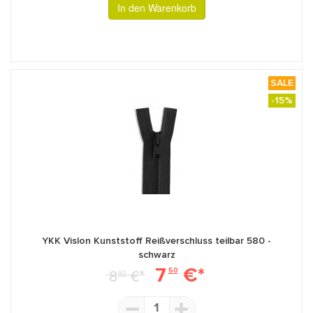
In den Warenkorb
SALE
-15%
YKK Vislon Kunststoff Reißverschluss teilbar 580 -
schwarz
7
€*
8
€*
50
90
1