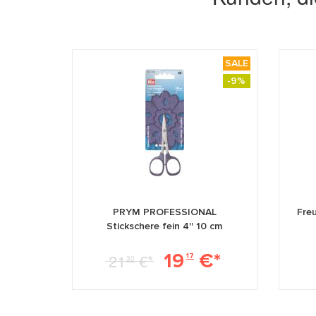
SALE
-9%
PRYM PROFESSIONAL
Freu
Stickschere fein 4'' 10 cm
19
€*
21
€*
17
30