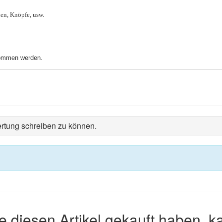
len, Knöpfe, usw.
nommen werden.
rtung schreiben zu können.
e diesen Artikel gekauft haben, k