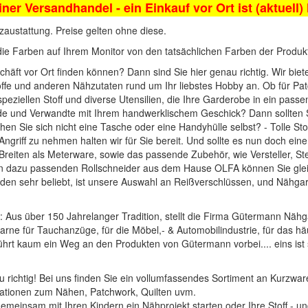
iner Versandhandel - ein Einkauf vor Ort ist (aktuell)
zaustattung. Preise gelten ohne diese.
die Farben auf Ihrem Monitor von den tatsächlichen Farben der Produ
häft vor Ort finden können? Dann sind Sie hier genau richtig. Wir bie
offe und anderen Nähzutaten rund um Ihr liebstes Hobby an. Ob für Pat
 speziellen Stoff und diverse Utensilien, die Ihre Garderobe in ein pass
unde und Verwandte mit Ihrem handwerklischem Geschick? Dann sollten
hen Sie sich nicht eine Tasche oder eine Handyhülle selbst? - Tolle
Sto
ngriff zu nehmen halten wir für Sie bereit. Und sollte es nun doch ei
d Breiten als Meterware, sowie das passende Zubehör, wie
Versteller, S
en dazu passenden
Rollschneider
aus dem Hause
OLFA
können Sie glei
en sehr beliebt, ist unsere Auswahl an
Reißverschlüssen
, und
Nähgar
: Aus über 150 Jahrelanger Tradition, stellt die Firma Gütermann Nähg
arne für Tauchanzüge, für die Möbel,- & Automobilindustrie, für das häu
führt kaum ein Weg an den Produkten von Gütermann vorbei.... eins ist 
 richtig! Bei uns finden Sie ein vollumfassendes Sortiment an Kurzware
rationen zum Nähen, Patchwork, Quilten uvm.
t gemeinsam mit Ihren Kindern ein Nähprojekt starten oder Ihre Stoff,-