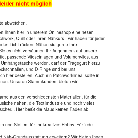
 leider nicht möglich
kte abweichen.
ten Ihnen hier in unserem Onlineshop eine riesen
chwork, Quilt oder Ihren Nähkurs - wir haben für jeden
endes Licht rücken. Nähen sie gerne Ihre
 Sie es nicht versäumen Ihr Augenmerk auf unsere
ffe
, passende
Vlieseinlagen
und
Volumenvlies
, aus
ne Umhängetasche werden, darf der Tragegurt hierzu
teckschnallen, und D-Ringe
sind bei uns
ch hier bestellen. Auch ein
Patchworklineal
sollte in
nen
. Unseren Stammkunden, bieten wir
arne aus den verschiedensten Materialien, für die
sliche nähen, die Textilindustrie und noch vieles
sicher... Hier beißt die Maus keinen Faden ab.
n und Stoffen, für Ihr kreatives Hobby. Für jede
 und Näh-Grundausstattung erweitern? Wir bieten Ihnen