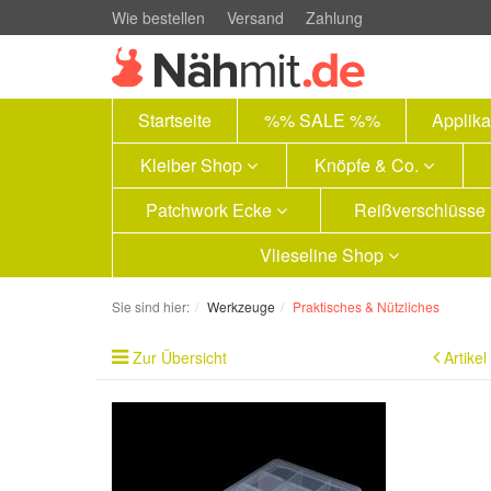
Wie bestellen
Versand
Zahlung
Startseite
%% SALE %%
Applik
Kleiber Shop
Knöpfe & Co.
Patchwork Ecke
Reißverschlüsse
Vlieseline Shop
Sie sind hier:
Werkzeuge
Praktisches & Nützliches
Zur Übersicht
Artikel