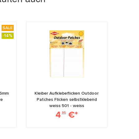
SALE
-14%
75mm
Kleiber Aufklebeflicken Outdoor
re
Patches Flicken selbstklebend
weiss 501 - weiss
4
€*
95