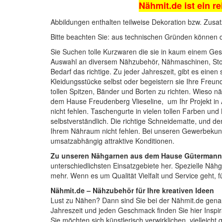
Nähmit.de ist ein re
Abbildungen enthalten teilweise Dekoration bzw. Zusat
Bitte beachten Sie: aus technischen Gründen können 
Sie Suchen tolle Kurzwaren die sie in kaum einem Gesc
Auswahl an diversem Nähzubehör,
Nähmaschinen
, St
Bedarf das richtige. Zu jeder Jahreszeit, gibt es einen
Kleidungsstücke selbst oder begeistern sie Ihre Fre
tollen
Spitzen, Bänder und Borten
zu richten. Wieso nä
dem Hause Freudenberg Vlieseline, um Ihr Projekt in A
nicht fehlen.
Taschengurte
in vielen tollen Farben un
selbstverständlich. Die richtige
Schneidematte
, und d
Ihrem Nähraum nicht fehlen. Bei unseren Gewerbekund
umsatzabhängig attraktive Konditionen.
Zu unseren Nähgarnen aus dem Hause Gütermann
unterschiedlichsten Einsatzgebiete her. Spezielle Nähg
mehr. Wenn es um Qualität Vielfalt und Service geht, 
Nähmit.de – Nähzubehör für Ihre kreativen Ideen
Lust zu Nähen? Dann sind Sie bei der
Nähmit.de
genau
Jahreszeit und jeden Geschmack finden Sie hier Inspi
Sie möchten sich künstlerisch verwirklichen, vielleich