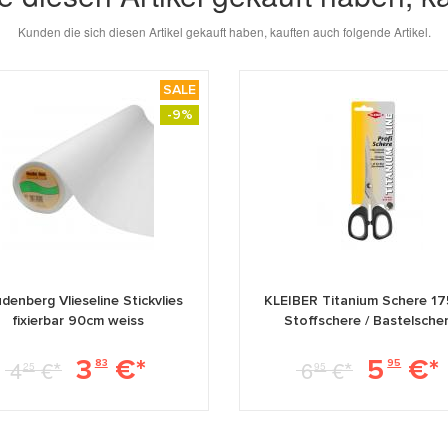
Kunden die sich diesen Artikel gekauft haben, kauften auch folgende Artikel.
SALE
-9%
denberg Vlieseline Stickvlies
KLEIBER Titanium Schere 1
fixierbar 90cm weiss
Stoffschere / Bastelsche
3
€*
5
€*
4
€*
6
€*
83
95
25
95