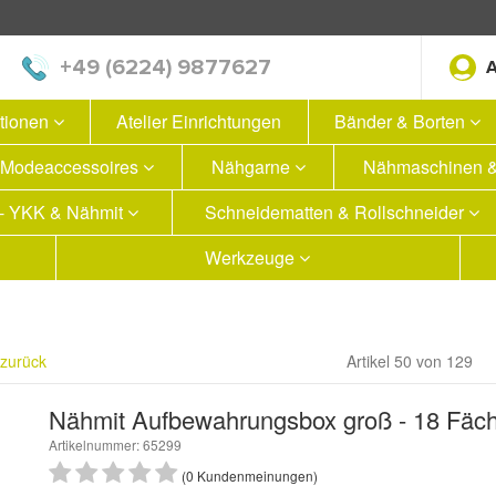
+49 (6224) 9877627
ationen
Atelier Einrichtungen
Bänder & Borten
Modeaccessoires
Nähgarne
Nähmaschinen &
 - YKK & Nähmit
Schneidematten & Rollschneider
Werkzeuge
 zurück
Artikel 50 von 129
Nähmit Aufbewahrungsbox groß - 18 Fäc
Artikelnummer: 65299
(0 Kundenmeinungen)