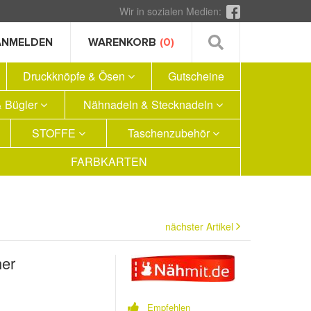
Wir in sozialen Medien:
ANMELDEN
WARENKORB
(0)
Druckknöpfe & Ösen
Gutscheine
 Bügler
Nähnadeln & Stecknadeln
STOFFE
Taschenzubehör
FARBKARTEN
nächster Artikel
her
Empfehlen