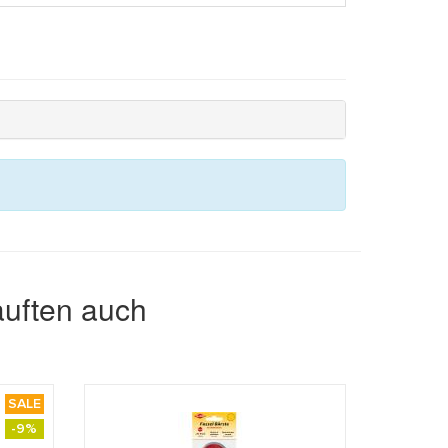
auften auch
SALE
-9%