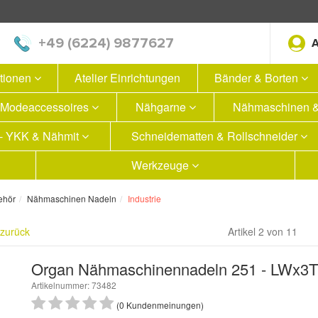
+49 (6224) 9877627
ationen
Atelier Einrichtungen
Bänder & Borten
Modeaccessoires
Nähgarne
Nähmaschinen &
 - YKK & Nähmit
Schneidematten & Rollschneider
Werkzeuge
ehör
Nähmaschinen Nadeln
Industrie
 zurück
Artikel 2 von 11
Organ Nähmaschinennadeln 251 - LWx3T
Artikelnummer: 73482
(0 Kundenmeinungen)