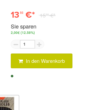
13
€*
90
15
€*
90
Sie sparen
2,00€
(12.58%)
In den Warenkorb