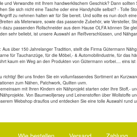
unde und Verwandte mit Ihrem handwerklischem Geschick? Dann sollten
hen Sie sich nicht eine Tasche oder eine Handyhülle selbst? - Tolle
Sto
ngriff zu nehmen halten wir für Sie bereit. Und sollte es nun doch ei
d Breiten als Meterware, sowie das passende Zubehör, wie
Versteller, S
en dazu passenden
Rollschneider
aus dem Hause
OLFA
können Sie glei
en sehr beliebt, ist unsere Auswahl an
Reißverschlüssen
, und
Nähgar
: Aus über 150 Jahrelanger Tradition, stellt die Firma Gütermann Nähg
arne für Tauchanzüge, für die Möbel,- & Automobilindustrie, für das häu
führt kaum ein Weg an den Produkten von Gütermann vorbei.... eins ist 
 richtig! Bei uns finden Sie ein vollumfassendes Sortiment an Kurzware
rationen zum Nähen, Patchwork, Quilten uvm.
t gemeinsam mit Ihren Kindern ein Nähprojekt starten oder Ihre Stoff,-
le Nähprojekte. Von Baumwolljersey und Leinenstoffen über Wollstoffe 
nserem Webshop drauflos und entdecken Sie eine tolle Auswahl rund um 
Wie bestellen
Versand
Zahlung