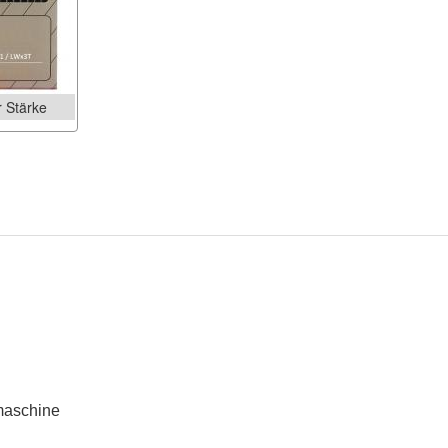
 Stärke
hmaschine