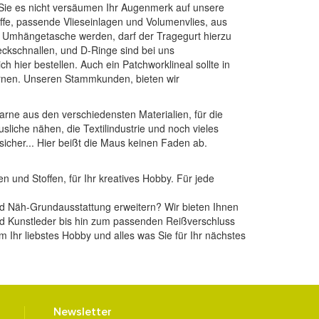
 Sie es nicht versäumen Ihr Augenmerk auf unsere
ffe
, passende
Vlieseinlagen
und
Volumenvlies
, aus
ne Umhängetasche werden, darf der Tragegurt hierzu
teckschnallen, und D-Ringe
sind bei uns
ch hier bestellen. Auch ein
Patchworklineal
sollte in
nen
. Unseren Stammkunden, bieten wir
arne aus den verschiedensten Materialien, für die
sliche nähen, die Textilindustrie und noch vieles
sicher... Hier beißt die Maus keinen Faden ab.
n und Stoffen, für Ihr kreatives Hobby. Für jede
 und Näh-Grundausstattung erweitern? Wir bieten Ihnen
und Kunstleder bis hin zum passenden Reißverschluss
Ihr liebstes Hobby und alles was Sie für Ihr nächstes
Newsletter