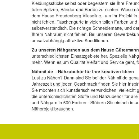
Kleidungsstücke selbst oder begeistern sie Ihre Fre
tollen
Spitzen, Bänder und Borten
zu richten. Wieso nä
dem Hause Freudenberg Vlieseline, um Ihr Projekt in A
nicht fehlen.
Taschengurte
in vielen tollen Farben un
selbstverständlich. Die richtige
Schneidematte
, und d
Ihrem Nähraum nicht fehlen. Bei unseren Gewerbekund
umsatzabhängig attraktive Konditionen.
Zu unseren Nähgarnen aus dem Hause Gütermann
unterschiedlichsten Einsatzgebiete her. Spezielle Nähg
mehr. Wenn es um Qualität Vielfalt und Service geht, 
Nähmit.de – Nähzubehör für Ihre kreativen Ideen
Lust zu Nähen? Dann sind Sie bei der
Nähmit.de
genau
Jahreszeit und jeden Geschmack finden Sie hier Inspi
Sie möchten sich künstlerisch verwirklichen, vielleich
die unterschiedlichsten Stoffe und Nähzubehör für al
und Nähgarn in 600 Farben - Stöbern Sie einfach in u
Nähprojekt brauchen.