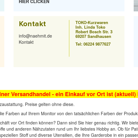
HIER CLICKEN
Kontakt
TOKO-Kurzwaren
Inh. Linda Toko
Robert Bosch Str. 3
info@naehmit.de
69207 Sandhausen
Kontakt
Tel: 06224 9877627
iner Versandhandel - ein Einkauf vor Ort ist (aktuell)
zaustattung. Preise gelten ohne diese.
die Farben auf Ihrem Monitor von den tatsächlichen Farben der Produ
häft vor Ort finden können? Dann sind Sie hier genau richtig. Wir bie
offe und anderen Nähzutaten rund um Ihr liebstes Hobby an. Ob für Pat
 speziellen Stoff und diverse Utensilien, die Ihre Garderobe in ein pass