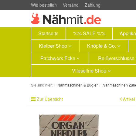
Wie bestellen
Versand
Zahlung
Startseite
%% SALE %%
Applik
Kleiber Shop
Knöpfe & Co.
Patchwork Ecke
Reißverschlüsse
Vlieseline Shop
Sie sind hier:
Nähmaschinen & Bügler
Nähmaschinen Zub
Zur Übersicht
Artikel