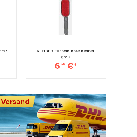
cm /
KLEIBER Fusselbürste Kleiber
groß
6
€*
50
Versand