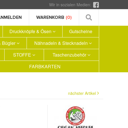
Wir in sozialen Medien:
ANMELDEN
WARENKORB
(0)
Druckknöpfe & Ösen
Gutscheine
 Bügler
Nähnadeln & Stecknadeln
STOFFE
Taschenzubehör
FARBKARTEN
nächster Artikel