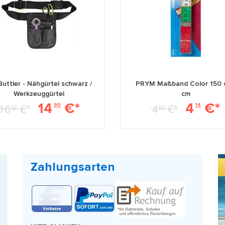
uttler - Nähgürtel schwarz /
PRYM Maßband Color 150 
Werkzeuggürtel
cm
14
€*
4
€*
16
€*
4
€*
90
14
90
60
Zahlungsarten