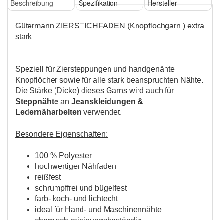
Beschreibung
Spezifikation
Hersteller
Gütermann ZIERSTICHFADEN (Knopflochgarn ) extra
stark
Speziell für Ziersteppungen und handgenähte
Knopflöcher sowie für alle stark beanspruchten Nähte.
610
6
325
Die Stärke (Dicke) dieses Garns wird auch für
Steppnähte
an
Jeanskleidungen &
Ledernäharbeiten
verwendet.
Besondere Eigenschaften:
100 % Polyester
hochwertiger Nähfaden
reißfest
578
327
580
schrumpffrei und bügelfest
farb- koch- und lichtecht
ideal für Hand- und Maschinennähte