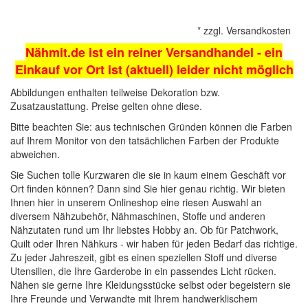
*
zzgl.
Versandkosten
Nähmit.de ist ein reiner Versandhandel - ein
221
837
589
Einkauf vor Ort ist (aktuell) leider nicht möglich
Abbildungen enthalten teilweise Dekoration bzw.
Zusatzaustattung. Preise gelten ohne diese.
Bitte beachten Sie: aus technischen Gründen können die Farben
auf Ihrem Monitor von den tatsächlichen Farben der Produkte
abweichen.
Sie Suchen tolle Kurzwaren die sie in kaum einem Geschäft vor
Ort finden können? Dann sind Sie hier genau richtig. Wir bieten
155
586
658
Ihnen hier in unserem Onlineshop eine riesen Auswahl an
diversem Nähzubehör,
Nähmaschinen
, Stoffe und anderen
Nähzutaten rund um Ihr liebstes Hobby an. Ob für Patchwork,
Quilt oder Ihren Nähkurs - wir haben für jeden Bedarf das richtige.
Zu jeder Jahreszeit, gibt es einen speziellen Stoff und diverse
Utensilien, die Ihre Garderobe in ein passendes Licht rücken.
Nähen sie gerne Ihre Kleidungsstücke selbst oder begeistern sie
Ihre Freunde und Verwandte mit Ihrem handwerklischem