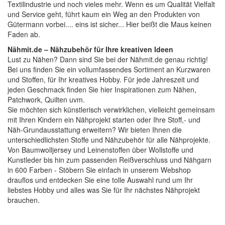
Textilindustrie und noch vieles mehr. Wenn es um Qualität Vielfalt
und Service geht, führt kaum ein Weg an den Produkten von
Gütermann vorbei.... eins ist sicher... Hier beißt die Maus keinen
Faden ab.
Nähmit.de – Nähzubehör für Ihre kreativen Ideen
Lust zu Nähen? Dann sind Sie bei der
Nähmit.de
genau richtig!
Bei uns finden Sie ein vollumfassendes Sortiment an Kurzwaren
und Stoffen, für Ihr kreatives Hobby. Für jede Jahreszeit und
108
130
369
jeden Geschmack finden Sie hier Inspirationen zum Nähen,
Patchwork, Quilten uvm.
Sie möchten sich künstlerisch verwirklichen, vielleicht gemeinsam
mit Ihren Kindern ein Nähprojekt starten oder Ihre Stoff,- und
Näh-Grundausstattung erweitern? Wir bieten Ihnen die
unterschiedlichsten Stoffe und Nähzubehör für alle Nähprojekte.
Von Baumwolljersey und Leinenstoffen über Wollstoffe und
Kunstleder bis hin zum passenden Reißverschluss und Nähgarn
in 600 Farben - Stöbern Sie einfach in unserem Webshop
drauflos und entdecken Sie eine tolle Auswahl rund um Ihr
384
156
367
liebstes Hobby und alles was Sie für Ihr nächstes Nähprojekt
brauchen.