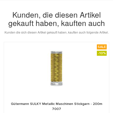
Kunden, die diesen Artikel
412
362
350
gekauft haben, kauften auch
Kunden die sich diesen Artikel gekauft haben, kauften auch folgende Artikel.
SALE
-10%
188
300
979
Gütermann SULKY Metallic Maschinen Stickgarn - 200m
7007