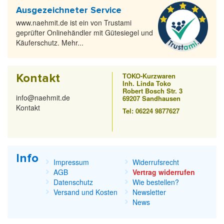
Ausgezeichneter Service
www.naehmit.de ist ein von Trustami
geprüfter Onlinehändler mit Gütesiegel und
Käuferschutz. Mehr...
446
216
991
Kontakt
TOKO-Kurzwaren
Inh. Linda Toko
Robert Bosch Str. 3
info@naehmit.de
69207 Sandhausen
Kontakt
Tel: 06224 9877627
Info
Impressum
Widerrufsrecht
245
883
230
AGB
Vertrag widerrufen
Datenschutz
Wie bestellen?
Versand und Kosten
Newsletter
News