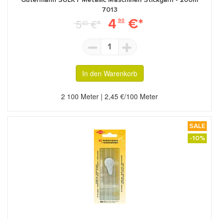
7013
4
€*
5
€*
90
45
1
In den Warenkorb
280
124
180
2 100 Meter | 2,45 €/100 Meter
SALE
-10%
444
139
815