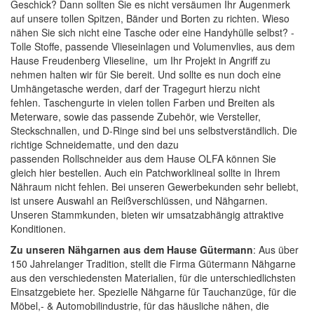
Geschick? Dann sollten Sie es nicht versäumen Ihr Augenmerk
auf unsere tollen
Spitzen, Bänder und Borten
zu richten. Wieso
210
165
80
nähen Sie sich nicht eine Tasche oder eine Handyhülle selbst? -
Tolle
Stoffe
, passende
Vlieseinlagen
und
Volumenvlies
, aus dem
Hause Freudenberg Vlieseline, um Ihr Projekt in Angriff zu
nehmen halten wir für Sie bereit. Und sollte es nun doch eine
Umhängetasche werden, darf der Tragegurt hierzu nicht
fehlen.
Taschengurte
in vielen tollen Farben und Breiten als
Meterware, sowie das passende Zubehör, wie
Versteller,
Steckschnallen, und D-Ringe
sind bei uns selbstverständlich. Die
richtige
Schneidematte
, und den dazu
473
52
474
passenden
Rollschneider
aus dem Hause
OLFA
können Sie
gleich hier bestellen. Auch ein
Patchworklineal
sollte in Ihrem
Nähraum nicht fehlen. Bei unseren Gewerbekunden sehr beliebt,
ist unsere Auswahl an
Reißverschlüssen
, und
Nähgarnen
.
Unseren Stammkunden, bieten wir umsatzabhängig attraktive
Konditionen.
Zu unseren Nähgarnen aus dem Hause Gütermann
: Aus über
150 Jahrelanger Tradition, stellt die Firma Gütermann Nähgarne
aus den verschiedensten Materialien, für die unterschiedlichsten
Einsatzgebiete her. Spezielle Nähgarne für Tauchanzüge, für die
81
368
375
Möbel,- & Automobilindustrie, für das häusliche nähen, die