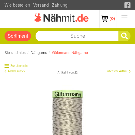
Wie bestellen
Versand
Zahlung
(0)
Sortiment
Sie sind hier:
Nähgarne
Gütermann Nähgarne
Zur Übersicht
Artikel zurück
nächster Artikel
Artikel 4 von 22