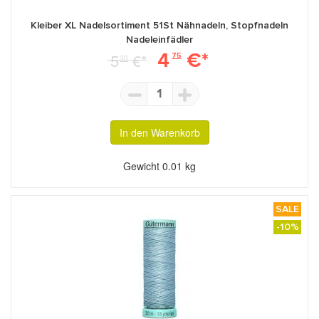
Kleiber XL Nadelsortiment 51St Nähnadeln, Stopfnadeln
Nadeleinfädler
4
€*
5
€*
75
30
289
887
265
1
In den Warenkorb
Gewicht
0.01 kg
SALE
591
186
868
-10%