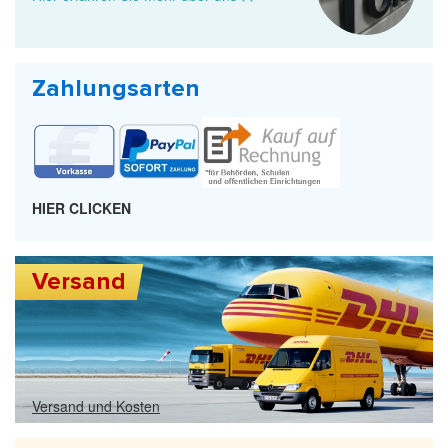
Zahlungsarten
439
727
697
HIER CLICKEN
Versand
696
23
694
Versand und Kosten