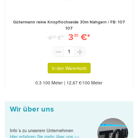
464
215
169
Gütermann reine Knopflochseide 30m Nähgarn / FB: 107
107
3
€*
4
€*
80
25
1
In den Warenkorb
5
170
722
0.3 100 Meter | 12,67 €/100 Meter
Wir über uns
Info´s zu unserem Unternehmen
299
724
199
Hier erfahren Sie mehr über uns >>