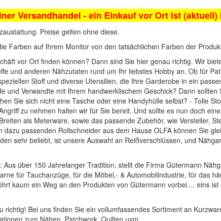
iner Versandhandel - ein Einkauf vor Ort ist (aktuell)
zaustattung. Preise gelten ohne diese.
die Farben auf Ihrem Monitor von den tatsächlichen Farben der Produ
häft vor Ort finden können? Dann sind Sie hier genau richtig. Wir bie
offe und anderen Nähzutaten rund um Ihr liebstes Hobby an. Ob für Pat
 speziellen Stoff und diverse Utensilien, die Ihre Garderobe in ein pass
unde und Verwandte mit Ihrem handwerklischem Geschick? Dann sollten
hen Sie sich nicht eine Tasche oder eine Handyhülle selbst? - Tolle
Sto
ngriff zu nehmen halten wir für Sie bereit. Und sollte es nun doch ei
d Breiten als Meterware, sowie das passende Zubehör, wie
Versteller, S
en dazu passenden
Rollschneider
aus dem Hause
OLFA
können Sie glei
en sehr beliebt, ist unsere Auswahl an
Reißverschlüssen
, und
Nähgar
: Aus über 150 Jahrelanger Tradition, stellt die Firma Gütermann Nähg
arne für Tauchanzüge, für die Möbel,- & Automobilindustrie, für das häu
führt kaum ein Weg an den Produkten von Gütermann vorbei.... eins ist 
 richtig! Bei uns finden Sie ein vollumfassendes Sortiment an Kurzware
rationen zum Nähen, Patchwork, Quilten uvm.