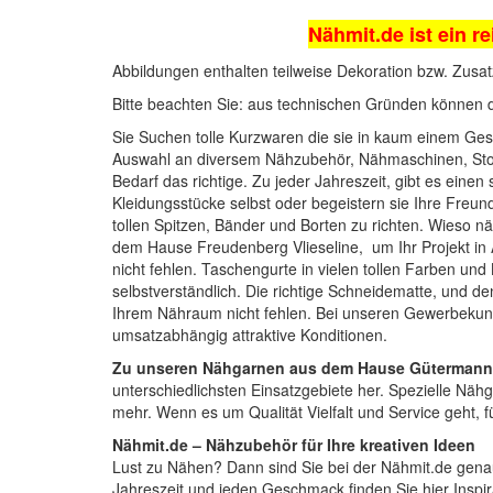
Nähmit.de ist ein re
Abbildungen enthalten teilweise Dekoration bzw. Zusat
Bitte beachten Sie: aus technischen Gründen können 
Sie Suchen tolle Kurzwaren die sie in kaum einem Gesc
Auswahl an diversem Nähzubehör,
Nähmaschinen
, St
Bedarf das richtige. Zu jeder Jahreszeit, gibt es einen
Kleidungsstücke selbst oder begeistern sie Ihre Fre
tollen
Spitzen, Bänder und Borten
zu richten. Wieso nä
dem Hause Freudenberg Vlieseline, um Ihr Projekt in A
nicht fehlen.
Taschengurte
in vielen tollen Farben un
selbstverständlich. Die richtige
Schneidematte
, und d
Ihrem Nähraum nicht fehlen. Bei unseren Gewerbekund
umsatzabhängig attraktive Konditionen.
Zu unseren Nähgarnen aus dem Hause Gütermann
unterschiedlichsten Einsatzgebiete her. Spezielle Nähg
mehr. Wenn es um Qualität Vielfalt und Service geht, 
Nähmit.de – Nähzubehör für Ihre kreativen Ideen
Lust zu Nähen? Dann sind Sie bei der
Nähmit.de
genau
Jahreszeit und jeden Geschmack finden Sie hier Inspi