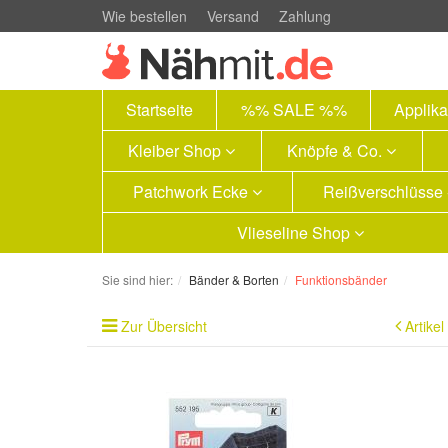
Wie bestellen
Versand
Zahlung
Startseite
%% SALE %%
Applik
Kleiber Shop
Knöpfe & Co.
Patchwork Ecke
Reißverschlüsse
Vlieseline Shop
Sie sind hier:
Bänder & Borten
Funktionsbänder
Zur Übersicht
Artikel