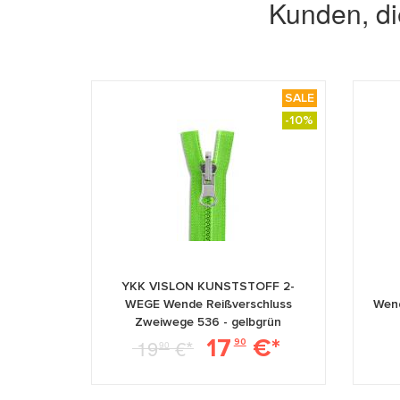
Kunden, di
SALE
-10%
YKK VISLON KUNSTSTOFF 2-
WEGE Wende Reißverschluss
Wend
Zweiwege 536 - gelbgrün
17
€*
19
€*
90
90