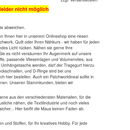
 leider nicht möglich
kte abweichen.
ten Ihnen hier in unserem Onlineshop eine riesen
chwork, Quilt oder Ihren Nähkurs - wir haben für jeden
endes Licht rücken. Nähen sie gerne Ihre
 Sie es nicht versäumen Ihr Augenmerk auf unsere
ffe
, passende
Vlieseinlagen
und
Volumenvlies
, aus
ne Umhängetasche werden, darf der Tragegurt hierzu
teckschnallen, und D-Ringe
sind bei uns
ch hier bestellen. Auch ein
Patchworklineal
sollte in
nen
. Unseren Stammkunden, bieten wir
arne aus den verschiedensten Materialien, für die
sliche nähen, die Textilindustrie und noch vieles
sicher... Hier beißt die Maus keinen Faden ab.
n und Stoffen, für Ihr kreatives Hobby. Für jede