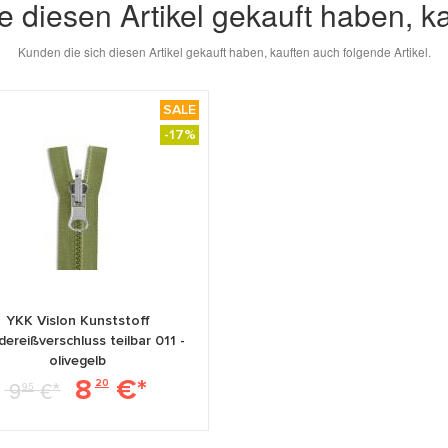
e diesen Artikel gekauft haben, k
Kunden die sich diesen Artikel gekauft haben, kauften auch folgende Artikel.
SALE
-17%
YKK Vislon Kunststoff
ereißverschluss teilbar 011 -
olivegelb
8
€*
9
€*
20
95