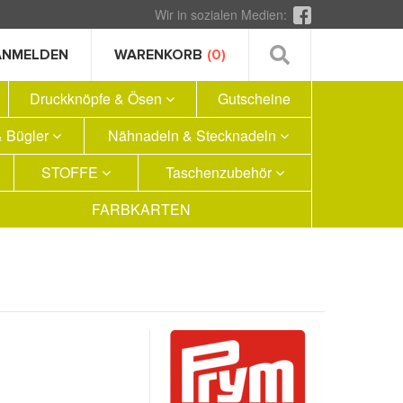
Wir in sozialen Medien:
ANMELDEN
WARENKORB
(0)
Druckknöpfe & Ösen
Gutscheine
 Bügler
Nähnadeln & Stecknadeln
STOFFE
Taschenzubehör
FARBKARTEN