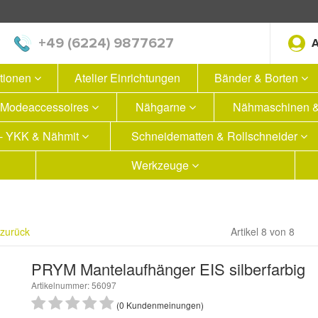
+49 (6224) 9877627
ationen
Atelier Einrichtungen
Bänder & Borten
Modeaccessoires
Nähgarne
Nähmaschinen &
 - YKK & Nähmit
Schneidematten & Rollschneider
Werkzeuge
 zurück
Artikel 8 von 8
PRYM Mantelaufhänger EIS silberfarbig
Artikelnummer: 56097
(0 Kundenmeinungen)